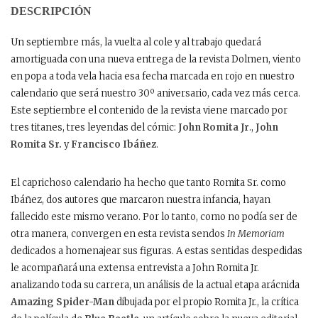
DESCRIPCIÓN
Un septiembre más, la vuelta al cole y al trabajo quedará
amortiguada con una nueva entrega de la revista Dolmen, viento
en popa a toda vela hacia esa fecha marcada en rojo en nuestro
calendario que será nuestro 30º aniversario, cada vez más cerca.
Este septiembre el contenido de la revista viene marcado por
tres titanes, tres leyendas del cómic:
John Romita Jr
.,
John
Romita Sr.
y
Francisco Ibáñez
.
El caprichoso calendario ha hecho que tanto Romita Sr. como
Ibáñez, dos autores que marcaron nuestra infancia, hayan
fallecido este mismo verano. Por lo tanto, como no podía ser de
otra manera, convergen en esta revista sendos
In Memoriam
dedicados a homenajear sus figuras. A estas sentidas despedidas
le acompañará una extensa entrevista a John Romita Jr.
analizando toda su carrera, un análisis de la actual etapa arácnida
Amazing Spider-Man
dibujada por el propio Romita Jr., la crítica