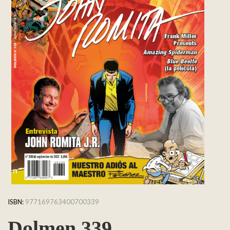
ISBN:
977169763400700339
Dolmen 339