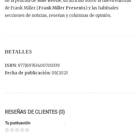
de la película de
Blue Beetle
, un artículo sobre la nueva editorial
de Frank Miller (
Frank Miller Presents
) y las habituales
secciones de noticias, reseñas y columnas de opinión.
DETALLES
ISBN
: 977169763400700339
Fecha de publicación
: 09/2023
RESEÑAS DE CLIENTES (0)
Tu puntuación