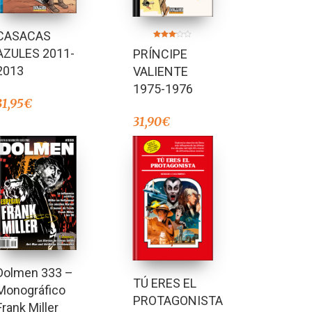
CASACAS
Valorado
AZULES 2011-
PRÍNCIPE
en
3.00
de 5
2013
VALIENTE
1975-1976
31,95
€
31,90
€
Dolmen 333 –
TÚ ERES EL
Monográfico
PROTAGONISTA
Frank Miller