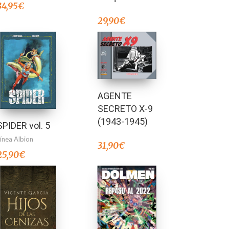
34,95
€
29,90
€
AGENTE
SECRETO X-9
(1943-1945)
SPIDER vol. 5
Línea Albion
31,90
€
25,90
€