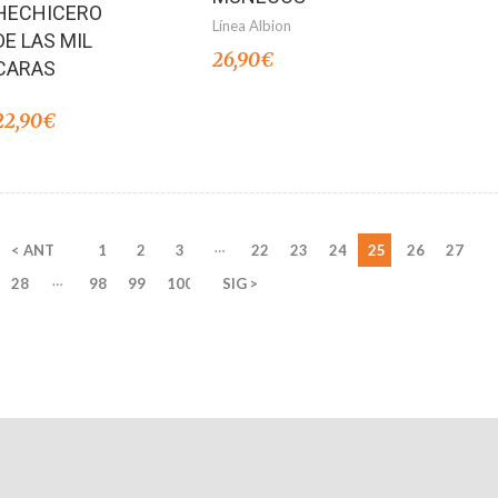
HECHICERO
Línea Albion
DE LAS MIL
26,90
€
CARAS
22,90
€
…
< ANT
1
2
3
22
23
24
25
26
27
…
28
98
99
100
SIG >