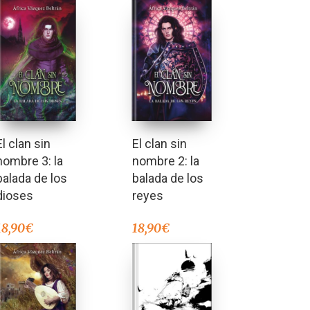
El clan sin
El clan sin
nombre 3: la
nombre 2: la
balada de los
balada de los
dioses
reyes
18,90
€
18,90
€