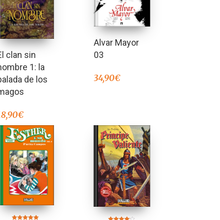
Alvar Mayor
03
El clan sin
nombre 1: la
34,90
€
balada de los
magos
18,90
€