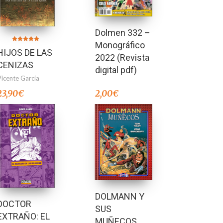
Dolmen 332 –
Monográfico
Valorado en
HIJOS DE LAS
5.00
2022 (Revista
de 5
CENIZAS
digital pdf)
Vicente García
23,90
€
2,00
€
DOLMANN Y
DOCTOR
SUS
EXTRAÑO: EL
MUÑECOS