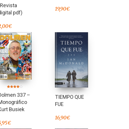
(Revista
19,90
€
digital pdf)
2,00
€
Valorado
Dolmen 337 –
en
TIEMPO QUE
4.00
de 5
Monográfico
FUE
Kurt Busiek
16,90
€
5,95
€