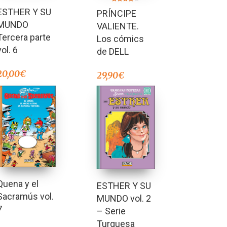
Valorado en
Valorado
ESTHER Y SU
5.00
PRÍNCIPE
en
de 5
4.00
MUNDO
de 5
VALIENTE.
Tercera parte
Los cómics
vol. 6
de DELL
20,00
€
29,90
€
Quena y el
ESTHER Y SU
Sacramús vol.
MUNDO vol. 2
7
– Serie
Turquesa