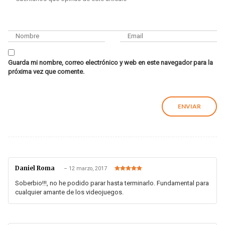
Guarda mi nombre, correo electrónico y web en este navegador para la
próxima vez que comente.
Daniel Roma
–
12 marzo, 2017
Valorado en
5
de 5
Soberbio!!!, no he podido parar hasta terminarlo. Fundamental para
cualquier amante de los videojuegos.