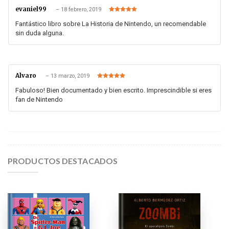
evaniel99
–
18 febrero, 2019
Valorado en
5
de 5
Fantástico libro sobre La Historia de Nintendo, un recomendable
sin duda alguna.
Alvaro
–
13 marzo, 2019
Valorado en
5
de 5
Fabuloso! Bien documentado y bien escrito. Imprescindible si eres
fan de Nintendo
PRODUCTOS DESTACADOS