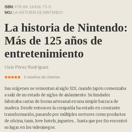
ISBN:
978-84-16436-75-0
SKU:
LA HISTORIA DE NINTENDO
La historia de Nintendo:
Más de 125 años de
entretenimiento
Uxío Pérez Rodríguez
3
reseñas de clientes
5.00
5
3
out of
based on
customer
Sus orígenes se remontan al siglo XIX, cuando Japón comenzaba
ratings
a salir de un estado de siglos de aislamiento. Su fundador
fabricaba cartas de forma artesanal en una simple barraca de
madera. Desde entonces la compañía ha estado en constante
transformación, pasando por múltiples sectores como productos
de oficina, taxis, love hotels, juguetes… hasta que por fin encontró
su lugar en los videojuegos.