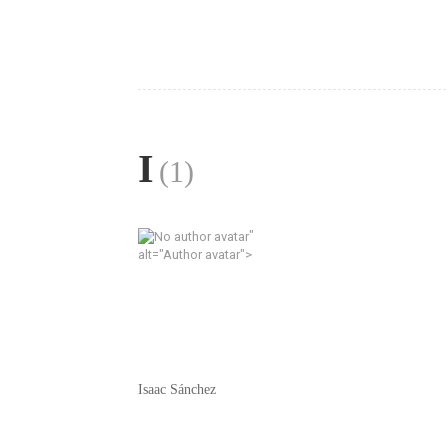
I
(1)
"
alt="Author avatar">
Isaac Sánchez