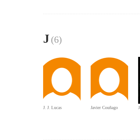
J
(6)
J. J. Lucas
Javier Couñago
J