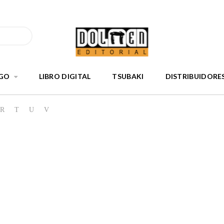
GO
LIBRO DIGITAL
TSUBAKI
DISTRIBUIDORE
R
T
U
V