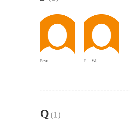
Peyo
Piet Wijn
Q
(1)