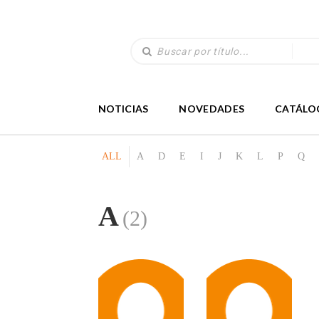
NOTICIAS
NOVEDADES
CATÁLO
ALL
A
D
E
I
J
K
L
P
Q
A
(2)