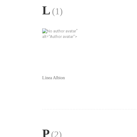
L
(1)
"
alt="Author avatar">
Línea Albion
P
(2)