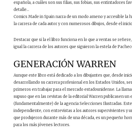
española, a cuáles son sus filias, sus fobias, sus entintadores fa
detalle…
Comics Made in Spain narra de un modo ameno y accesible la hi
la carrera de cada autor y con numerosos dibujos, desde el inici
Destacar que si la el libro funciona en lo que a ventas se refie
igual la carrera de los autores que siguieron la estela de Pachec
GENERACIÓN WARREN
Aunque este libro está dedicado a los dibujantes que, desde inici
desarrollando su carrera profesional en los Estados Unidos, ser
primeros en trabajar para el mercado estadounidense. La llamad
supuso que en las revistas de la editorial Warren publicasen u
(fundamentalmente) de la agencia Selecciones Ilustradas. Este 
independiente, con entrevistas a los autores supervivientes y u
que produjeron durante más de una década, es un pequeño hom
para los más jóvenes lectores.