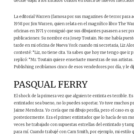
decide viajar a los Estados Unidos en busca de nuevos mercados
La editorial Warren (famosa por sus magazines de terror para a
1958 por Jim Warren, quien relata en el magnífico libro The W
oficinas en 1971 y consiguió que sus dibujantes pasasen a ser pr
publicaciones: Su nombre era Josep Toutain. No me había puesto
tarde en mi oficina de Nueva York cuando mi secretaria, Liz Aloma
contesté: “Liz, no tiene cita. Ya sabes que hoy me tengo que ir pr
replicó: “Mr. Toutain quiere enseñarte muestras de sus artistas
Publishing recibíamos cinco de esos vendedores por día, y le dij
PASQUAL FERRY
El shock de la primera vez que alguien te entinta es terrible. 
entintador sea bueno, no lo puedes soportar. Yo tuve muchos p
Jaime Mendoza. Yo creía que mi dibujo perdía, pero el caso es q
posteriormente. Era el primer entintador que lo hacía de un mod
veces he trabajado con supuestas estrellas del entintado y tam
para mí. Cuando trabajé con Cam Smith, por ejemplo, mi estilo q