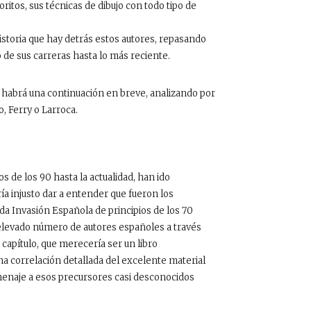
voritos, sus técnicas de dibujo con todo tipo de
storia que hay detrás estos autores, repasando
o de sus carreras hasta lo más reciente.
re, habrá una continuación en breve, analizando por
o, Ferry o Larroca.
os de los 90 hasta la actualidad, han ido
ía injusto dar a entender que fueron los
a Invasión Española de principios de los 70
n elevado número de autores españoles a través
capítulo, que merecería ser un libro
na correlación detallada del excelente material
enaje a esos precursores casi desconocidos