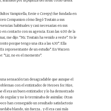
, animado por la pujanza del dólar como divisa.
dultos Vampirella, Eerie o Creepy) fue fundada en
arren Companion cómo llegó Toutain a sus
esencias habituales y casi necesarias en sus
 en contacto con su agencia. Eran las 4:00 de la
r, me dijo: “Mr. Toutain ha venido a verte”. Yo le
onto porque tengo una cita a las 4:30”. Ella
. Es representante de un estudio”. En Warren
e: “Liz, no es el momento”.
Es una sensación tan desagradable que aunque el
roblemas con el entintador de Heroes for Hire,
ue él era un buen entintador y lo ha demostrado
o regular y no lo terminaba de asimilar. Otras
poco han conseguido un resultado satisfactorio
uedaba blando, sin fuerza… y él era casi más