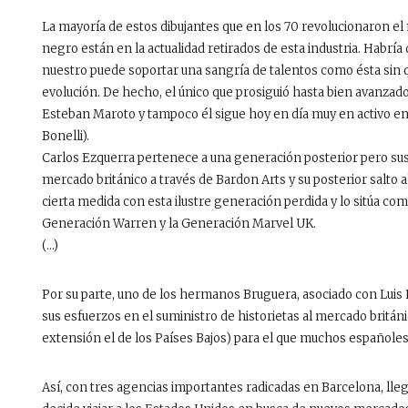
La mayoría de estos dibujantes que en los 70 revolucionaron e
negro están en la actualidad retirados de esta industria. Habría
nuestro puede soportar una sangría de talentos como ésta sin 
evolución. De hecho, el único que prosiguió hasta bien avanzad
Esteban Maroto y tampoco él sigue hoy en día muy en activo e
Bonelli).
Carlos Ezquerra pertenece a una generación posterior pero sus 
mercado británico a través de Bardon Arts y su posterior salt
cierta medida con esta ilustre generación perdida y lo sitúa co
Generación Warren y la Generación Marvel UK.
(…)
Por su parte, uno de los hermanos Bruguera, asociado con Luis 
sus esfuerzos en el suministro de historietas al mercado britán
extensión el de los Países Bajos) para el que muchos españoles 
Así, con tres agencias importantes radicadas en Barcelona, ll