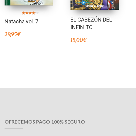
Valorado
EL CABEZÓN DEL
Natacha vol. 7
en
4.00
INFINITO
de 5
29,95
€
15,00
€
OFRECEMOS PAGO 100% SEGURO