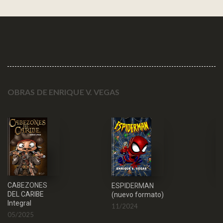
OBRAS DE ENRIQUE V. VEGAS
A
CABEZONES
ESPIDERMAN
DEL CARIBE
0
(nuevo formato)
Integral
11/2024
05/2025