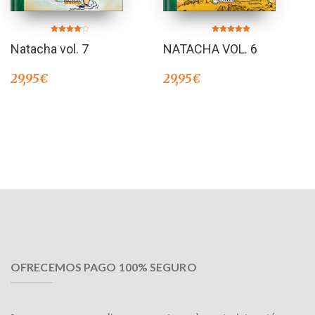
Valorado
Valorado en
Natacha vol. 7
NATACHA VOL. 6
en
5.00
4.00
de 5
de 5
29,95
€
29,95
€
OFRECEMOS PAGO 100% SEGURO