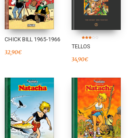
CHICK BILL 1965-1966
Valorado
TELLOS
en
3.00
32,90
€
de 5
34,90
€