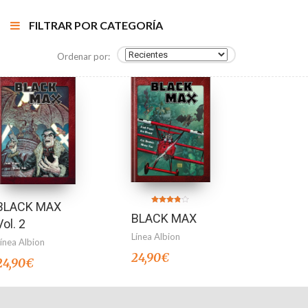
FILTRAR POR CATEGORÍA
Ordenar por:
BLACK MAX
Valorado
BLACK MAX
en
Vol. 2
3.75
de 5
Línea Albion
Línea Albion
24,90
€
24,90
€