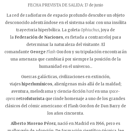
FECHA PREVISTA DE SALIDA: 17 de junio
La red de radiofaros de espacio profundo descubre un objeto
desconocido adentrándose en el sistema solar con una insólita
trayectoria hiperbólica. La goleta
Ophiuchus
, joya de
la
Federación de Naciones
, es fletada a contrarreloj para
determinar la naturaleza del visitante. El
comandante
George
Flash
Gordon y su tripulación encontrarán
una amenaza que cambiará por siempre la posición de la
humanidad en el universo…
Guerras galácticas, civilizaciones en extinción,
viajes
hiperlumínicos
, alienígenas más allá de la maldad;
aventura, melodrama y ciencia-ficción
hard
en una
space-
opera
retrofuturista
que rinde homenaje a uno de los grandes
clásicos del cómic americano: el Flash Gordon de Dan Barry de
los años cincuenta.
Alberto Moreno Pérez
, nació en Madrid en 1966, pero es
mallorquín de adopción. De formación científico-técnica, lee