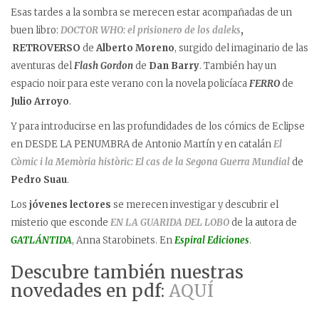
Esas tardes a la sombra se merecen estar acompañadas de un
buen libro:
DOCTOR WHO: el prisionero de los daleks
,
RETROVERSO
de
Alberto Moreno
, surgido del imaginario de las
aventuras del
Flash Gordon
de
Dan Barry
. También hay un
espacio noir para este verano con la novela policíaca
FERRO
de
Julio Arroyo
.
Y para introducirse en las profundidades de los cómics de Eclipse
en DESDE LA PENUMBRA de Antonio Martín y en catalán
El
Còmic i la Memòria històric: El cas de la Segona Guerra Mundial
de
Pedro Suau
.
Los
jóvenes lectores
se merecen investigar y descubrir el
misterio que esconde
EN LA GUARIDA DEL LOBO
de la autora de
GATLÁNTIDA
, Anna Starobinets. En
Espiral Ediciones
.
Descubre también nuestras
novedades en pdf:
AQUÍ