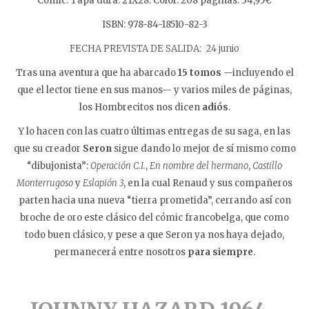
Cómic. Tapa dura. 21X28. Color. 208 páginas. 34,95€
ISBN: 978-84-18510-82-3
FECHA PREVISTA DE SALIDA: 24 junio
Tras una aventura que ha abarcado
15 tomos
—incluyendo el
que el lector tiene en sus manos— y varios miles de páginas,
los Hombrecitos nos dicen
adiós
.
Y lo hacen con las cuatro últimas entregas de su saga, en las
que su creador
Seron
sigue dando lo mejor de sí mismo como
“dibujonista”:
Operación C.I.
,
En nombre del hermano
,
Castillo
Monterrugoso
y
Eslapión 3
, en la cual Renaud y sus compañeros
parten hacia una nueva “tierra prometida”, cerrando así con
broche de oro este clásico del cómic francobelga, que como
todo buen clásico, y pese a que Seron ya nos haya dejado,
permanecerá entre nosotros
para siempre
.