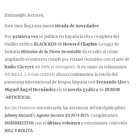
Estimad@s lectores,
Este mes llega una nueva
oleada de novedades
:
Por
primera vez
se publica en España la obra completa del
thriller erótico
BLACK KISS
de
Howard Chaykin
. La saga de
fantasía
Historias de la Tierra Incontable
da el salto al cómic
ampliando el universo creado por Házael González con el arte de
Raúlo Cáceres
en
ARN, el navegante
.
Si en mayo ya relanzamos
SIURELL 2.0
con
LEINAD
, ahora continuamos la estela del
panorama internacional de lengua hispana con
Fernando Llor
y
Miguel Ángel Hernández
en su
novela gráfica
de
HUMOR
ARTICIFICAL
.
En
Sin Fronteras
encontraréis las aventuras del intrépido piloto
Johnny Hazard
y
Agente Secreto X9 1973-1975.
Completamos
HOMBRECITOS
con el
último volumen
y estrenamos colección
BILL Y BOLITA.