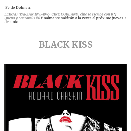
Fe de Dolmen:
LEINAD
,
TARZAN 1943-1945
,
CINE COREANO: cine se escribe con K
y
Quena y Sacramús #6
finalmente saldrán a la venta el próximo jueves 3
de junio.
BLACK KISS