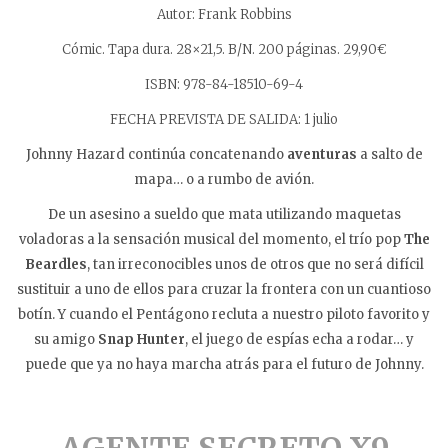
Autor: Frank Robbins
Cómic. Tapa dura. 28×21,5. B/N. 200 páginas. 29,90€
ISBN: 978-84-18510-69-4
FECHA PREVISTA DE SALIDA: 1 julio
Johnny Hazard continúa concatenando
aventuras
a salto de
mapa… o a rumbo de avión.
De un asesino a sueldo que mata utilizando maquetas
voladoras a la sensación musical del momento, el trío pop
The
Beardles
, tan irreconocibles unos de otros que no será difícil
sustituir a uno de ellos para cruzar la frontera con un cuantioso
botín. Y cuando el Pentágono recluta a nuestro piloto favorito y
su amigo
Snap Hunter
, el juego de espías echa a rodar… y
puede que ya no haya marcha atrás para el futuro de Johnny.
AGENTE SECRETO X9