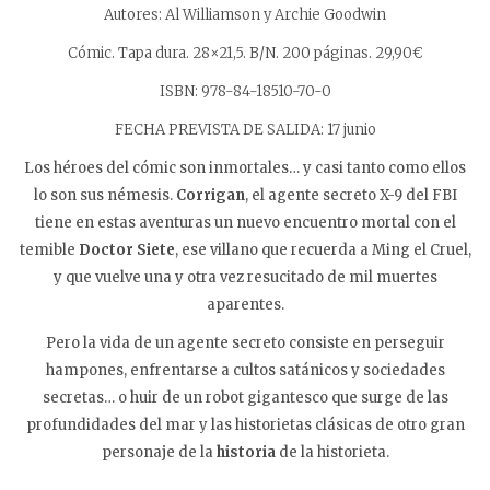
Autores: Al Williamson y Archie Goodwin
Cómic. Tapa dura. 28×21,5. B/N. 200 páginas. 29,90€
ISBN: 978-84-18510-70-0
FECHA PREVISTA DE SALIDA: 17 junio
Los héroes del cómic son inmortales… y casi tanto como ellos
lo son sus némesis.
Corrigan
, el agente secreto X-9 del FBI
tiene en estas aventuras un nuevo encuentro mortal con el
temible
Doctor Siete
, ese villano que recuerda a Ming el Cruel,
y que vuelve una y otra vez resucitado de mil muertes
aparentes.
Pero la vida de un agente secreto consiste en perseguir
hampones, enfrentarse a cultos satánicos y sociedades
secretas… o huir de un robot gigantesco que surge de las
profundidades del mar y las historietas clásicas de otro gran
personaje de la
historia
de la historieta.