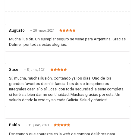
Augusto
–
28 mayo, 2021
Valorado en
5
de 5
Mucha ilusión. Un ejemplar seguro se viene para Argentina. Gracias
Dolmen por todas estas alegrías.
Suso
–
5 junio, 2021
Valorado en
5
de 5
Sí, mucha, mucha ilusión. Contando ya los días. Uno de los
grandes favoritos de mi infancia. Los dos o tres primeros
integrales caen sí o sí …casi con toda seguridad la serie completa
si tenéis a bien darme continuidad. Muchas gracias por esta. Un
saludo desde la verde y soleada Galicia. Salud y cómics!
Pablo
–
11 junio, 2021
Valorado en
5
de 5
Esperando que aparezca en la web de compra de libros para