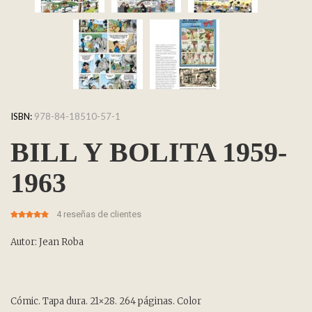
ISBN:
978-84-18510-57-1
BILL Y BOLITA 1959-
1963
4
reseñas de clientes
5.00
5
4
out of
based on
customer
Autor: Jean Roba
ratings
Cómic. Tapa dura. 21×28. 264 páginas. Color