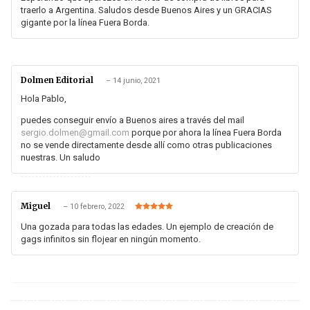
traerlo a Argentina. Saludos desde Buenos Aires y un GRACIAS
gigante por la línea Fuera Borda.
Dolmen Editorial
–
14 junio, 2021
Hola Pablo,
puedes conseguir envío a Buenos aires a través del mail
sergio.dolmen@gmail.com
porque por ahora la línea Fuera Borda
no se vende directamente desde allí como otras publicaciones
nuestras. Un saludo
Miguel
–
10 febrero, 2022
Valorado en
5
de 5
Una gozada para todas las edades. Un ejemplo de creación de
gags infinitos sin flojear en ningún momento.