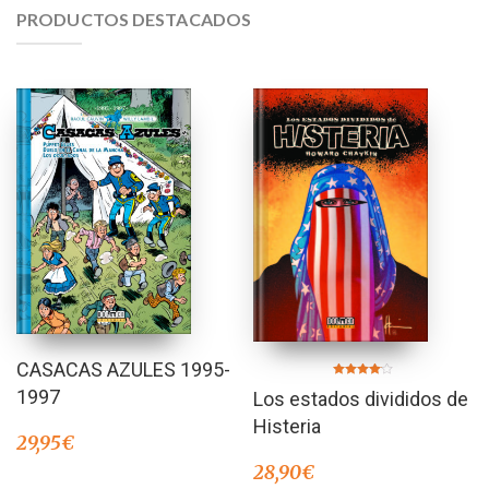
PRODUCTOS DESTACADOS
CASACAS AZULES 1995-
Valorado
1997
Los estados divididos de
en
4.00
de 5
Histeria
29,95
€
28,90
€