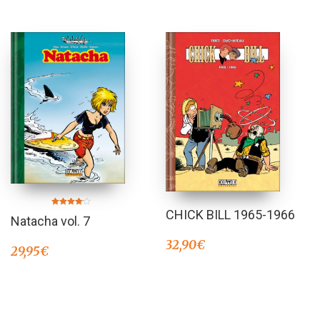
CHICK BILL 1965-1966
Valorado
Natacha vol. 7
en
4.00
de 5
32,90
€
29,95
€