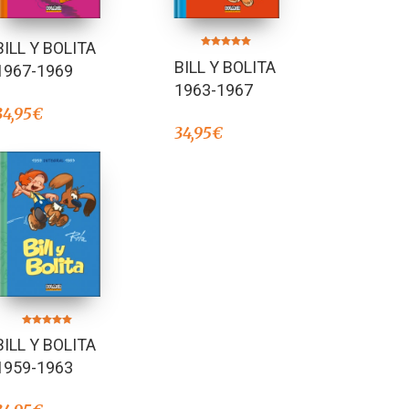
BILL Y BOLITA
Valorado en
BILL Y BOLITA
5.00
1967-1969
de 5
1963-1967
34,95
€
34,95
€
Valorado en
BILL Y BOLITA
5.00
de 5
1959-1963