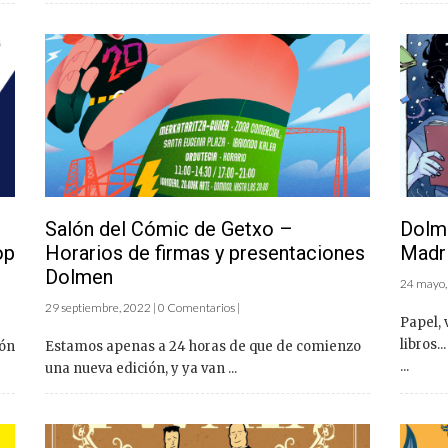
Salón del Cómic de Getxo –
Dolme
op
Horarios de firmas y presentaciones
Madri
Dolmen
24 mayo,
29 septiembre, 2022 | 0 Comentarios |
Papel, 
libros.
ión
Estamos apenas a 24 horas de que de comienzo
...
una nueva edición, y ya van ...