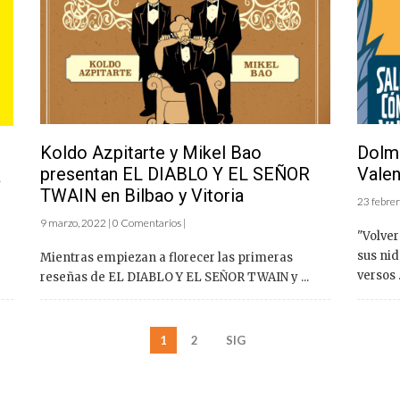
Koldo Azpitarte y Mikel Bao
Dolme
presentan EL DIABLO Y EL SEÑOR
Valen
a
TWAIN en Bilbao y Vitoria
23 febrer
9 marzo, 2022 | 0 Comentarios |
"Volver
sus nid
Mientras empiezan a florecer las primeras
versos .
reseñas de EL DIABLO Y EL SEÑOR TWAIN y ...
1
2
SIG