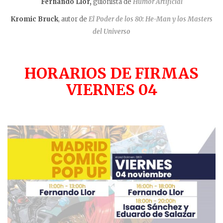
Fernando Llor,
guionista de
Humor Artificial
Kromic Bruck
, autor de
El Poder de los 80: He-Man y los Masters
del Universo
HORARIOS DE FIRMAS
VIERNES 04