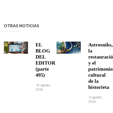
OTRAS NOTICIAS
EL
Astrosniks,
BLOG
la
DEL
restauraci
EDITOR
y el
(parte
patrimonio
495)
cultural
de la
10 agosto,
historieta
2026
8 agosto,
2026