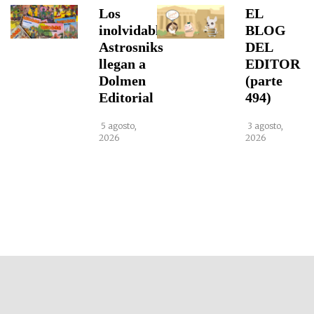
Los
EL
inolvidables
BLOG
Astrosniks
DEL
llegan a
EDITOR
Dolmen
(parte
Editorial
494)
5 agosto,
3 agosto,
2026
2026