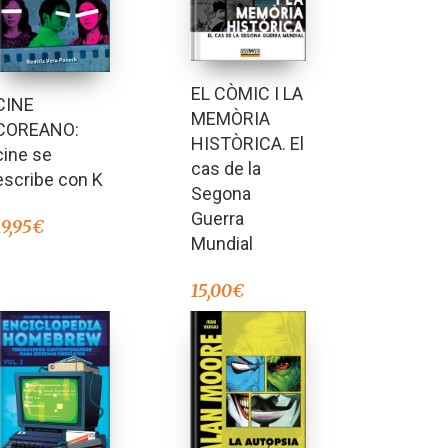
EL CÒMIC I LA
CINE
MEMÒRIA
COREANO:
HISTÒRICA. El
cine se
cas de la
escribe con K
Segona
Guerra
19,95
€
Mundial
15,00
€