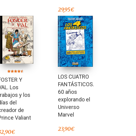
29,95
€
LOS CUATRO
Valorado en
FOSTER Y
4.50
de 5
FANTÁSTICOS.
VAL. Los
60 años
trabajos y los
explorando el
días del
Universo
creador de
Marvel
Prince Valiant
23,90
€
32,90
€