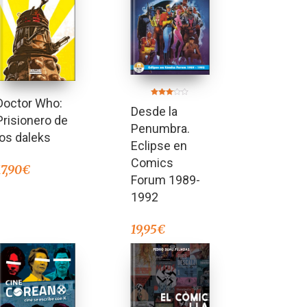
Doctor Who:
Valorado
Desde la
en
3.00
Prisionero de
de 5
Penumbra.
los daleks
Eclipse en
Comics
17,90
€
Forum 1989-
1992
19,95
€