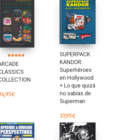
SUPERPACK
Valorado en
KANDOR:
ARCADE
5.00
de 5
Superhéroes
CLASSICS
en Hollywood
COLLECTION
+ Lo que quizá
no sabías de
24,95
€
Superman
37,95
€