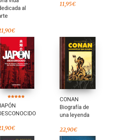
Una vida
11,95
€
dedicada al
arte
21,90
€
CONAN
Valorado en
JAPÓN
5.00
Biografía de
de 5
DESCONOCIDO
una leyenda
21,90
€
22,90
€