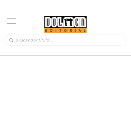
LIBROS
(330)