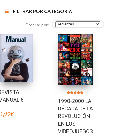
FILTRAR POR CATEGORÍA
Ordenar por:
REVISTA
Valorado en
MANUAL 8
1990-2000 LA
5.00
de 5
DÉCADA DE LA
11,95
€
REVOLUCIÓN
EN LOS
VIDEOJUEGOS