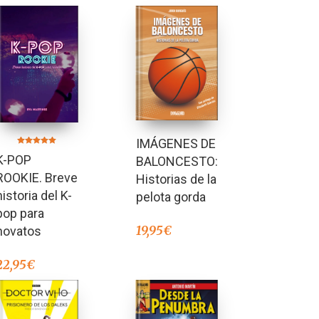
IMÁGENES DE
Valorado en
K-POP
BALONCESTO:
5.00
de 5
ROOKIE. Breve
Historias de la
historia del K-
pelota gorda
pop para
19,95
€
novatos
22,95
€