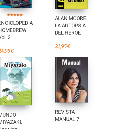
ALAN MOORE.
Valorado en
ENCICLOPEDIA
5.00
LA AUTOPSIA
de 5
HOMEBREW
DEL HÉROE
Vol. 3
21,95
€
24,95
€
REVISTA
MUNDO
MANUAL 7
MIYAZAKI.