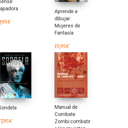
sense
tapadora
Aprende a
dibujar:
9,95
€
Mujeres de
Fantasía
15,95
€
Manual de
Sondela
Combate
17,95
€
Zombi:combatir