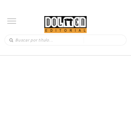
LIBROS
(330)