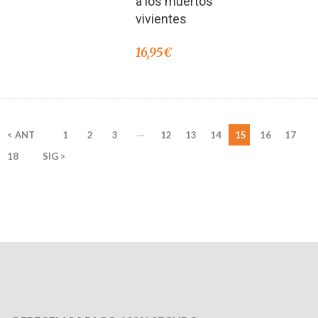
a los muertos
vivientes
16,95
€
…
< ANT
1
2
3
12
13
14
15
16
17
18
SIG >