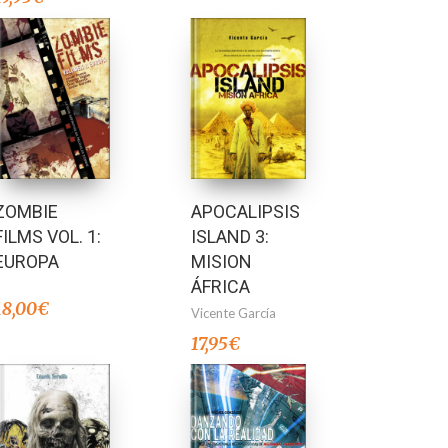
ZOMBIE
APOCALIPSIS
FILMS VOL. 1:
ISLAND 3:
EUROPA
MISION
ÁFRICA
18,00
€
Vicente García
17,95
€