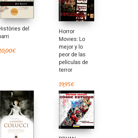
Històries del
Horror
barri
Movies: Lo
mejor y lo
20,00
€
peor de las
películas de
terror
19,95
€