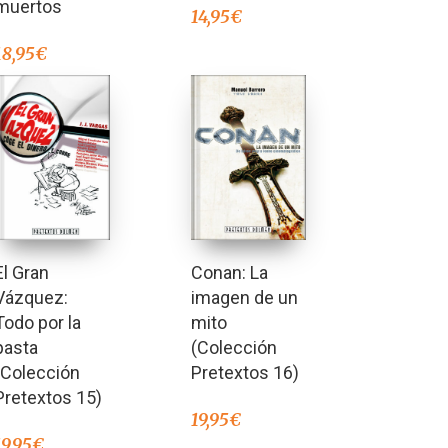
muertos
14,95
€
18,95
€
El Gran
Conan: La
Vázquez:
imagen de un
Todo por la
mito
pasta
(Colección
(Colección
Pretextos 16)
Pretextos 15)
19,95
€
19,95
€