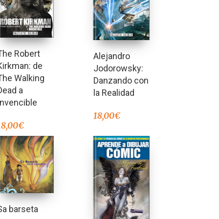
The Robert
Alejandro
Kirkman: de
Jodorowsky:
The Walking
Danzando con
Dead a
la Realidad
Invencible
18,00
€
18,00
€
Sa barseta