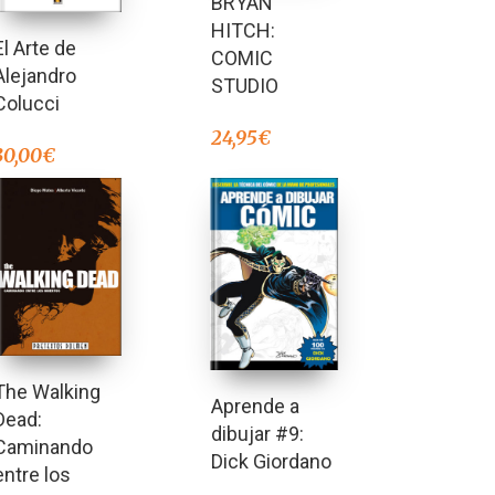
BRYAN
HITCH:
El Arte de
COMIC
Alejandro
STUDIO
Colucci
24,95
€
30,00
€
The Walking
Aprende a
Dead:
dibujar #9:
Caminando
Dick Giordano
entre los