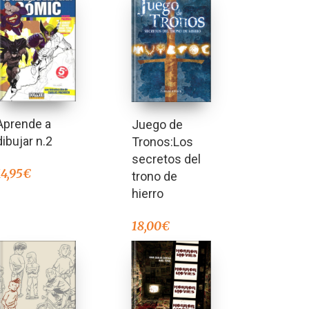
Aprende a
Juego de
dibujar n.2
Tronos:Los
secretos del
14,95
€
trono de
hierro
18,00
€