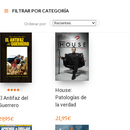
FILTRAR POR CATEGORÍA
Ordenar por:
House:
Valorado
Patologías de
El Antifaz del
en
4.00
de 5
la verdad
Guerrero
21,95
€
29,95
€