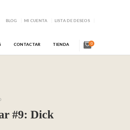
BLOG
MI CUENTA
LISTA DE DESEOS
0
S
CONTACTAR
TIENDA
O
ar #9: Dick