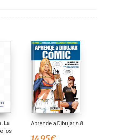
. La
Aprende a Dibujar n.8
e los
14,95
€