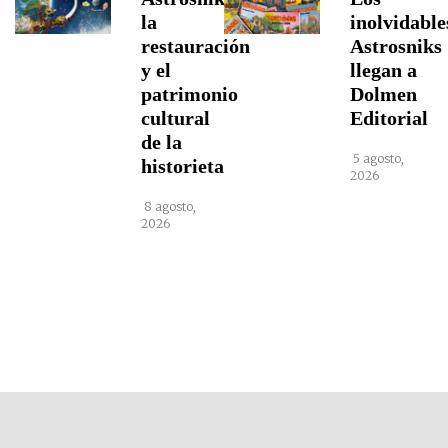
la
inolvidable
restauración
Astrosniks
y el
llegan a
patrimonio
Dolmen
cultural
Editorial
de la
5 agosto,
historieta
2026
8 agosto,
2026