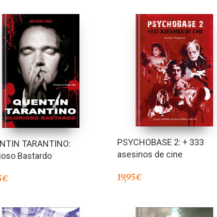
PSYCHOBASE 2: + 333
NTIN TARANTINO:
asesinos de cine
ioso Bastardo
19,95
€
5
€