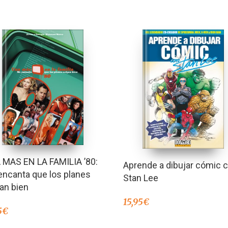
 MAS EN LA FAMILIA ’80:
Aprende a dibujar cómic 
ncanta que los planes
Stan Lee
an bien
15,95
€
5
€