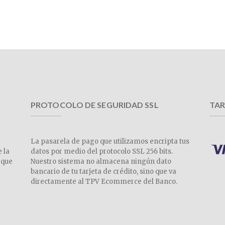
PROTOCOLO DE SEGURIDAD SSL
TAR
La pasarela de pago que utilizamos encripta tus
e la
datos por medio del protocolo SSL 256 bits.
 que
Nuestro sistema no almacena ningún dato
a
bancario de tu tarjeta de crédito, sino que va
directamente al TPV Ecommerce del Banco.