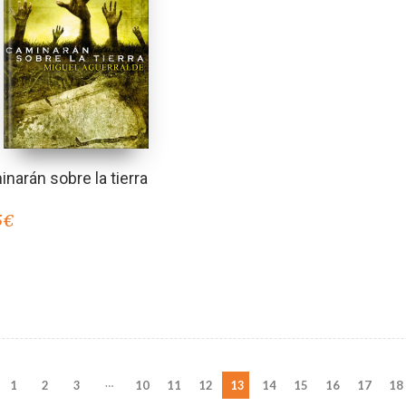
narán sobre la tierra
5
€
…
1
2
3
10
11
12
13
14
15
16
17
18