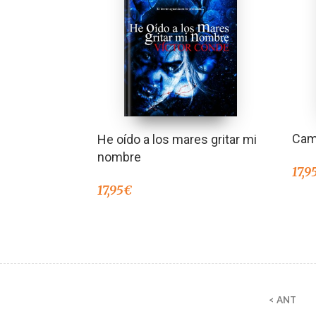
Cami
He oído a los mares gritar mi
nombre
17,9
17,95
€
< ANT