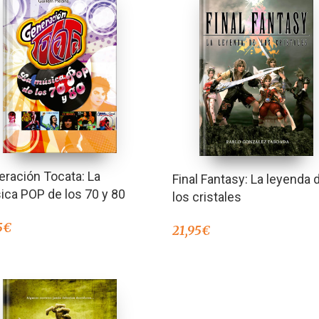
ración Tocata: La
Final Fantasy: La leyenda 
ca POP de los 70 y 80
los cristales
5
€
21,95
€