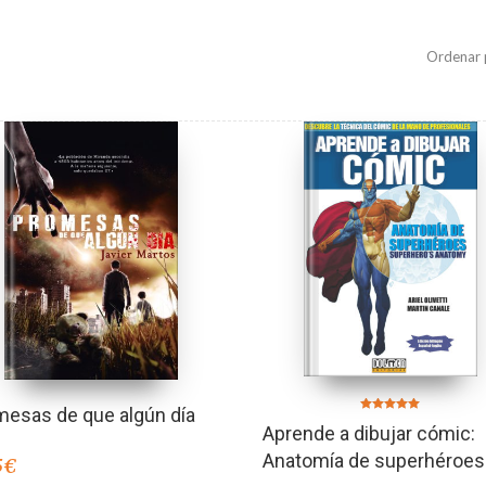
Ordenar 
mesas de que algún día
Valorado en
Aprende a dibujar cómic:
5.00
de 5
Anatomía de superhéroes
5
€