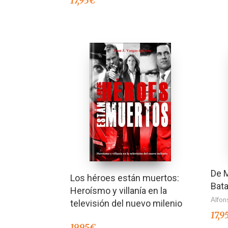
17,95
€
De M
Los héroes están muertos:
Bata
Heroísmo y villanía en la
Alfon
televisión del nuevo milenio
17,9
19,95
€