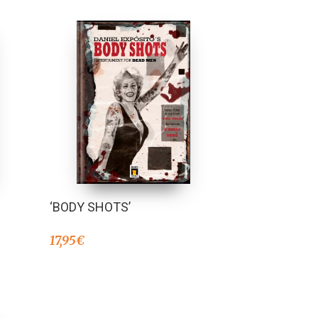
‘BODY SHOTS’
17,95
€