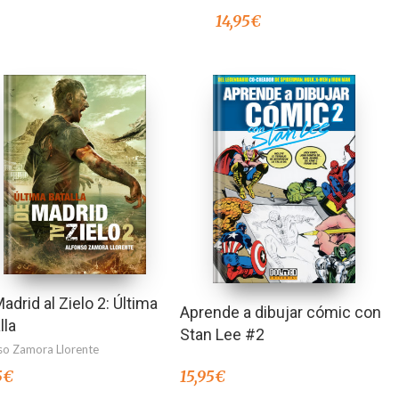
14,95
€
adrid al Zielo 2: Última
Aprende a dibujar cómic con
lla
Stan Lee #2
so Zamora Llorente
5
€
15,95
€