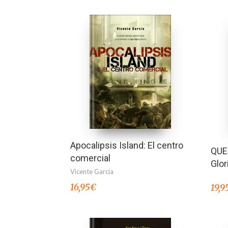
Apocalipsis Island: El centro
QUE
comercial
Glor
Vicente García
16,95
€
19,9