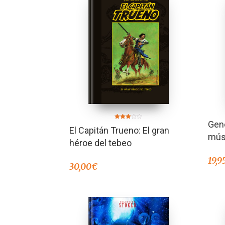
Gene
Valorado
El Capitán Trueno: El gran
en
músi
3.00
de 5
héroe del tebeo
19,9
30,00
€