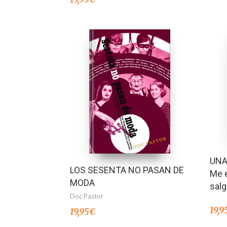
UNA
LOS SESENTA NO PASAN DE
Me e
MODA
salg
Doc Pastor
19,9
19,95
€