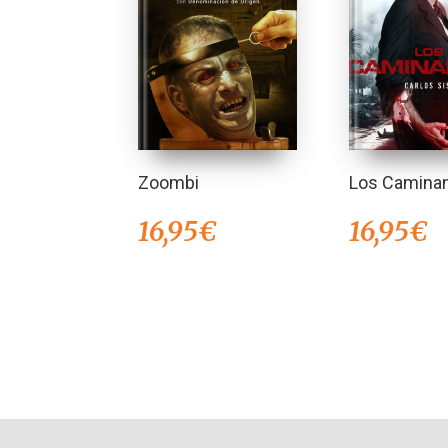
Zoombi
Los Camina
16,95
€
16,95
€