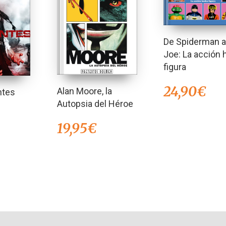
De Spiderman a 
Joe: La acción
figura
24,90
€
Alan Moore, la
ntes
Autopsia del Héroe
19,95
€