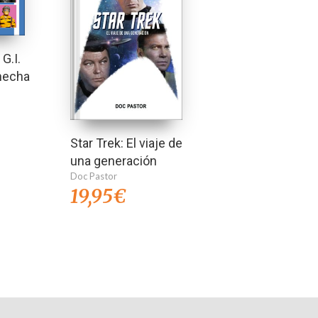
G.I.
 hecha
Star Trek: El viaje de
una generación
Doc Pastor
19,95
€