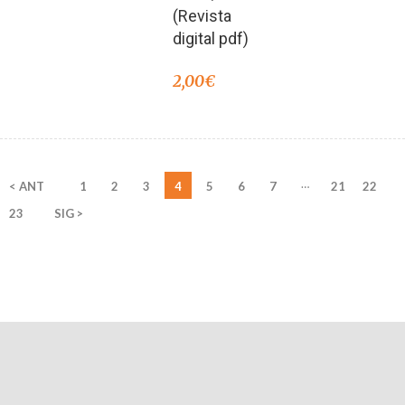
(Revista
digital pdf)
2,00
€
…
< ANT
1
2
3
4
5
6
7
21
22
23
SIG >