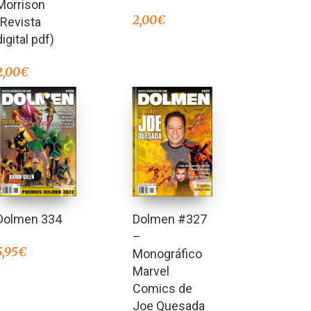
Morrison
2,00
€
(Revista
digital pdf)
2,00
€
Dolmen 334
Dolmen #327
–
5,95
€
Monográfico
Marvel
Comics de
Joe Quesada