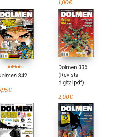
1,00
€
Dolmen 336
Valorado
(Revista
Dolmen 342
en
4.00
de 5
digital pdf)
5,95
€
2,00
€