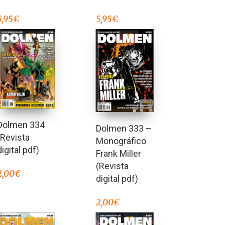
5,95
€
5,95
€
Dolmen 334
Dolmen 333 –
(Revista
Monográfico
digital pdf)
Frank Miller
(Revista
2,00
€
digital pdf)
2,00
€