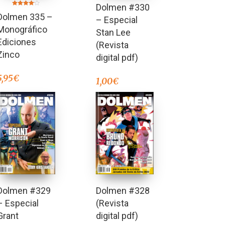
Dolmen #330
Valorado
Dolmen 335 –
en
– Especial
4.08
de 5
Monográfico
Stan Lee
Ediciones
(Revista
Zinco
digital pdf)
5,95
€
1,00
€
Dolmen #329
Dolmen #328
– Especial
(Revista
Grant
digital pdf)