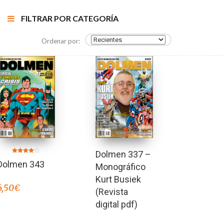
FILTRAR POR CATEGORÍA
Ordenar por:
Dolmen 337 –
Valorado
Dolmen 343
en
Monográfico
4.00
de 5
Kurt Busiek
6,50
€
(Revista
digital pdf)