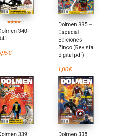
Dolmen 335 –
Valorado
Dolmen 340-
en
Especial
4.00
de 5
341
Ediciones
Zinco (Revista
5,95
€
digital pdf)
1,00
€
Dolmen 339
Dolmen 338