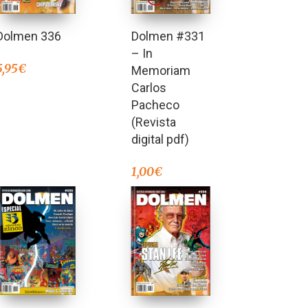
Dolmen 336
Dolmen #331
– In
5,95
€
Memoriam
Carlos
Pacheco
(Revista
digital pdf)
1,00
€