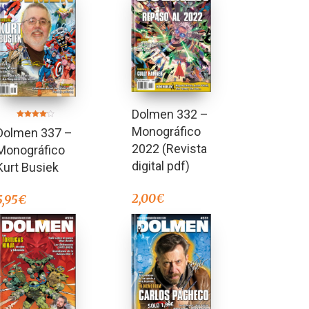
Dolmen 332 –
Valorado
Monográfico
Dolmen 337 –
en
4.00
de 5
2022 (Revista
Monográfico
digital pdf)
Kurt Busiek
2,00
€
5,95
€