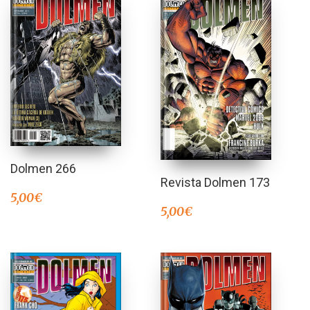
Dolmen 266
Revista Dolmen 173
5,00
€
5,00
€