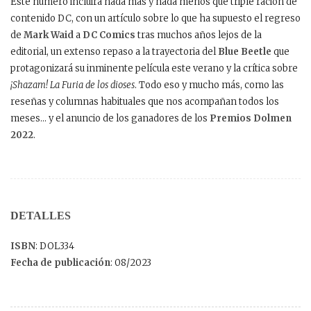
Este número incluirá nada más y nada menos que triple ración de
contenido DC, con un artículo sobre lo que ha supuesto el regreso
de
Mark Waid
a
DC Comics
tras muchos años lejos de la
editorial, un extenso repaso a la trayectoria del
Blue Beetle
que
protagonizará su inminente película este verano y la crítica sobre
¡Shazam! La Furia de los dioses
. Todo eso y mucho más, como las
reseñas y columnas habituales que nos acompañan todos los
meses… y el anuncio de los ganadores de los
Premios Dolmen
2022
.
DETALLES
ISBN
: DOL334
Fecha de publicación
: 08/2023