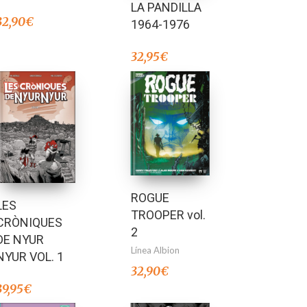
LA PANDILLA
32,90
€
1964-1976
32,95
€
ROGUE
LES
TROOPER vol.
CRÒNIQUES
2
DE NYUR
Línea Albion
NYUR VOL. 1
32,90
€
39,95
€