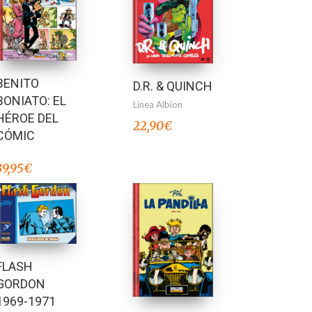
BENITO
D.R. & QUINCH
BONIATO: EL
Línea Albion
HÉROE DEL
22,90
€
CÓMIC
39,95
€
FLASH
GORDON
1969-1971