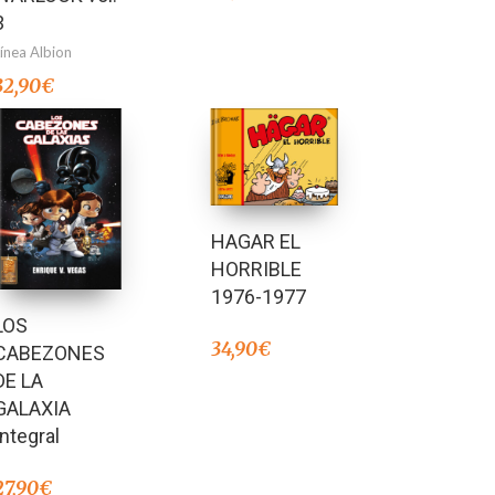
3
Línea Albion
32,90
€
HAGAR EL
HORRIBLE
1976-1977
LOS
34,90
€
CABEZONES
DE LA
GALAXIA
Integral
27,90
€