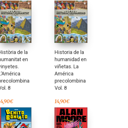
Història de la
Historia de la
humanitat en
humanidad en
vinyetes.
viñetas. La
L’América
América
precolombina
precolombina
Vol. 8
Vol. 8
14,90
€
14,90
€