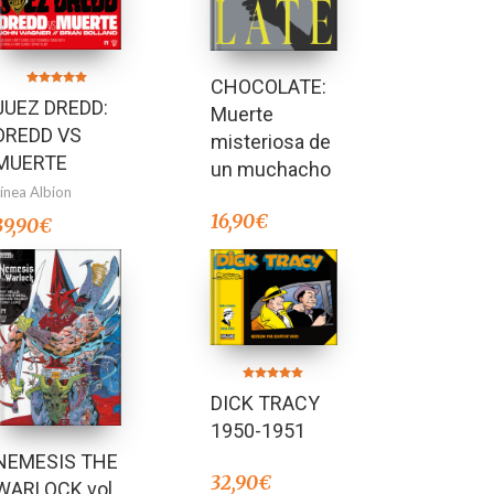
CHOCOLATE:
Valorado en
JUEZ DREDD:
5.00
Muerte
de 5
DREDD VS
misteriosa de
MUERTE
un muchacho
Línea Albion
16,90
€
39,90
€
Valorado en
DICK TRACY
5.00
de 5
1950-1951
NEMESIS THE
32,90
€
WARLOCK vol.