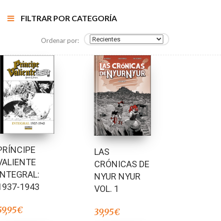
FILTRAR POR CATEGORÍA
Ordenar por:
PRÍNCIPE
LAS
VALIENTE
CRÓNICAS DE
INTEGRAL:
NYUR NYUR
1937-1943
VOL. 1
59,95
€
39,95
€