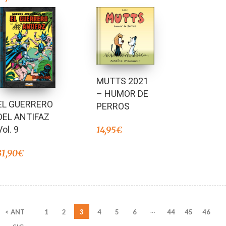
MUTTS 2021
– HUMOR DE
EL GUERRERO
PERROS
DEL ANTIFAZ
Vol. 9
14,95
€
31,90
€
…
< ANT
1
2
3
4
5
6
44
45
46