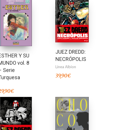
JUEZ DREDD:
ESTHER Y SU
NECRÓPOLIS
MUNDO vol. 8
Línea Albion
– Serie
39,90
€
Turquesa
29,90
€