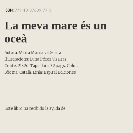
ISBN:
979-13-87689-77-3
La meva mare és un
oceà
Autora: Marta Montalvá
Guaita
Il·lustracions: Luna Pérez Visairas
Conte.
21×26. Tapa dura.
32 pàgs. Color.
Idioma: Català. Línia
: Espiral Ediciones
Este libro ha recibido la ayuda de