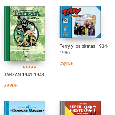
Terry y los piratas 1934-
1936
29,90
€
Valorado en
TARZAN 1941-1943
5.00
de 5
29,90
€