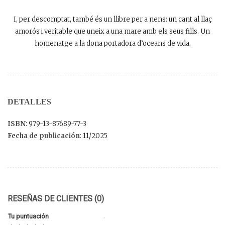
I, per descomptat, també és un llibre per a nens: un cant al llaç
amorós i veritable que uneix a una mare amb els seus fills. Un
homenatge a la dona portadora d’oceans de vida.
DETALLES
ISBN
: 979-13-87689-77-3
Fecha de publicación
: 11/2025
RESEÑAS DE CLIENTES (0)
Tu puntuación