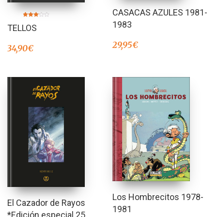
CASACAS AZULES 1981-
Valorado
1983
TELLOS
en
3.00
de 5
29,95
€
34,90
€
Los Hombrecitos 1978-
El Cazador de Rayos
1981
*Edición especial 25