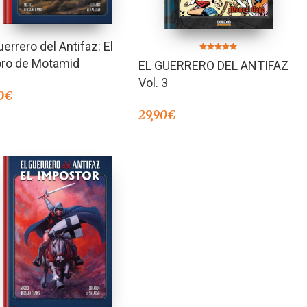
uerrero del Antifaz: El
Valorado en
oro de Motamid
EL GUERRERO DEL ANTIFAZ
5.00
de 5
Vol. 3
0
€
29,90
€