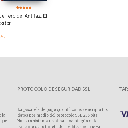
Valorado en
uerrero del Antifaz: El
5.00
de 5
ostor
0
€
PROTOCOLO DE SEGURIDAD SSL
TAR
La pasarela de pago que utilizamos encripta tus
e la
datos por medio del protocolo SSL 256 bits.
 que
Nuestro sistema no almacena ningún dato
a
bancario de tu tarjeta de crédito, sino que va