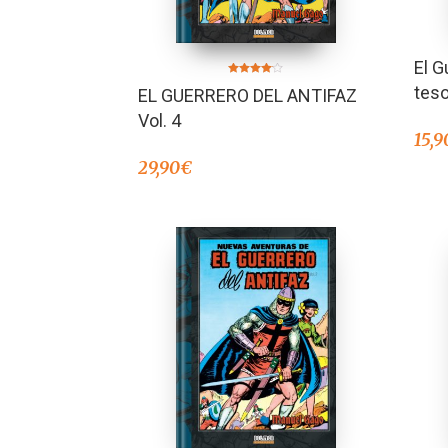
El G
Valorado
tes
EL GUERRERO DEL ANTIFAZ
en
4.00
de 5
Vol. 4
15,9
29,90
€