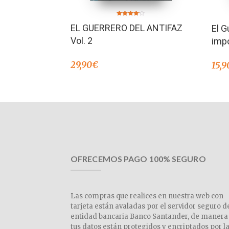
Valorado
EL GUERRERO DEL ANTIFAZ
El G
en
4.00
de 5
Vol. 2
imp
29,90
€
15,9
OFRECEMOS PAGO 100% SEGURO
Las compras que realices en nuestra web con
tarjeta están avaladas por el servidor seguro d
entidad bancaria Banco Santander, de manera
tus datos están protegidos y encriptados por l