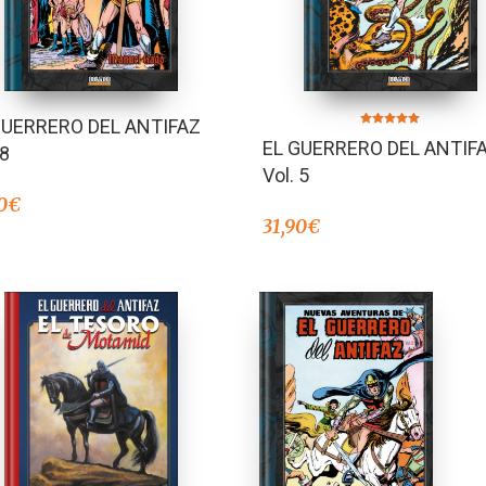
GUERRERO DEL ANTIFAZ
Valorado en
EL GUERRERO DEL ANTIF
5.00
 8
de 5
Vol. 5
0
€
31,90
€