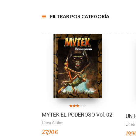
FILTRAR POR CATEGORÍA
Valorado
MYTEK EL PODEROSO Vol. 02
en
UN 
2.83
de 5
Línea Albion
Línea
27,90
€
19,9