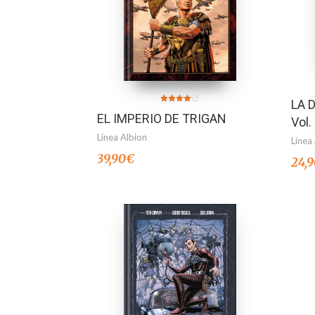
LA 
Valorado
EL IMPERIO DE TRIGAN
en
Vol.
4.00
de 5
Línea Albion
Línea
39,90
€
24,