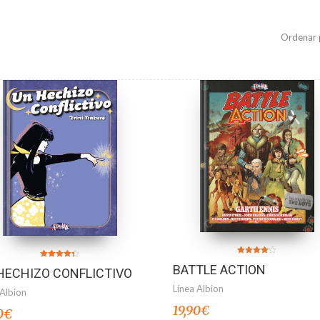
Ordenar 
Valorado
Valorado en
BATTLE ACTION
en
HECHIZO CONFLICTIVO
4.25
4.00
de 5
de 5
Línea Albion
 Albion
19,90
€
0
€