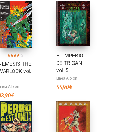
EL IMPERIO
Valorado en
DE TRIGAN
NEMESIS THE
4.33
de 5
vol. 5
WARLOCK vol.
1
Línea Albion
Línea Albion
44,90
€
32,90
€