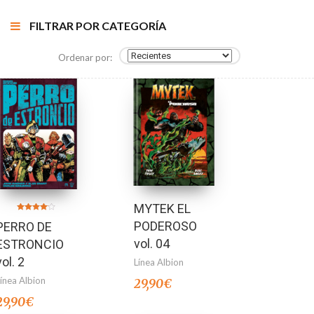
FILTRAR POR CATEGORÍA
Ordenar por:
MYTEK EL
Valorado
PODEROSO
PERRO DE
en
4.00
de 5
vol. 04
ESTRONCIO
vol. 2
Línea Albion
Línea Albion
29,90
€
29,90
€