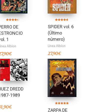
Valorado en
Valorado en
SPIDER vol. 6
PERRO DE
4.50
4.29
de 5
de 5
(Último
ESTRONCIO
número)
vol. 1
Línea Albion
Línea Albion
27,90
€
27,90
€
JUEZ DREDD
1987-1989
31,90
€
Valorado en
ZARPA DE
5.00
de 5