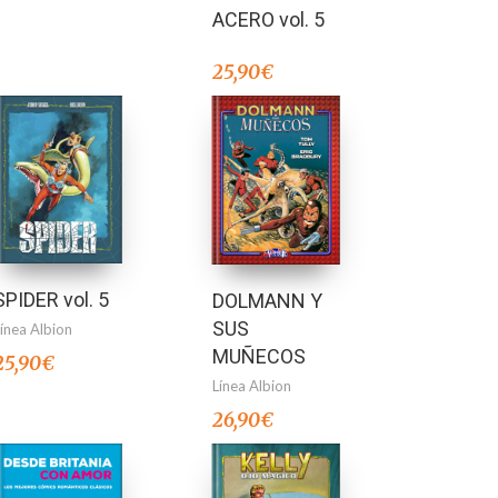
ACERO vol. 5
25,90
€
SPIDER vol. 5
DOLMANN Y
SUS
Línea Albion
MUÑECOS
25,90
€
Línea Albion
26,90
€