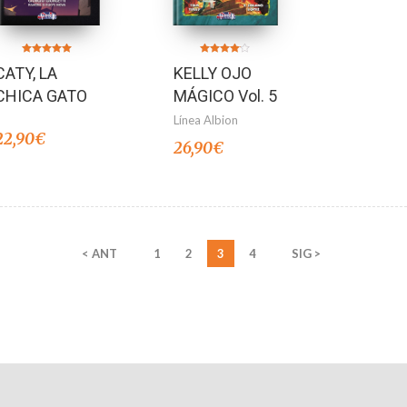
Valorado en
Valorado
CATY, LA
KELLY OJO
5.00
en
de 5
4.00
de 5
CHICA GATO
MÁGICO Vol. 5
Línea Albion
22,90
€
26,90
€
< ANT
1
2
3
4
SIG >