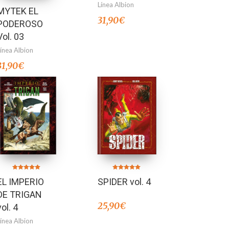
Línea Albion
MYTEK EL
31,90
€
PODEROSO
Vol. 03
Línea Albion
31,90
€
Valorado en
Valorado en
EL IMPERIO
SPIDER vol. 4
5.00
5.00
de 5
de 5
DE TRIGAN
25,90
€
vol. 4
Línea Albion