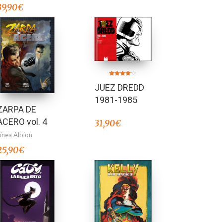
39,90
€
Valorado
JUEZ DREDD
en
4.00
de 5
1981-1985
ZARPA DE
ACERO vol. 4
31,90
€
Línea Albion
25,90
€