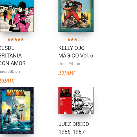
Valorado en
Valorado
DESDE
KELLY OJO
4.50
en
de 5
3.00
de 5
BRITANIA
MÁGICO Vol. 6
CON AMOR
Línea Albion
Línea Albion
27,90
€
29,90
€
JUEZ DREDD
1986-1987