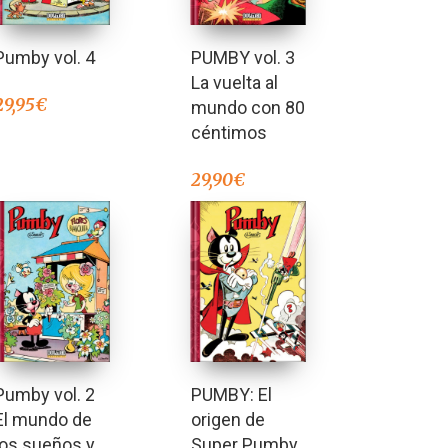
Pumby vol. 4
PUMBY vol. 3
La vuelta al
29,95
€
mundo con 80
céntimos
29,90
€
PUMBY: El
Pumby vol. 2
origen de
El mundo de
Super Pumby
los sueños y