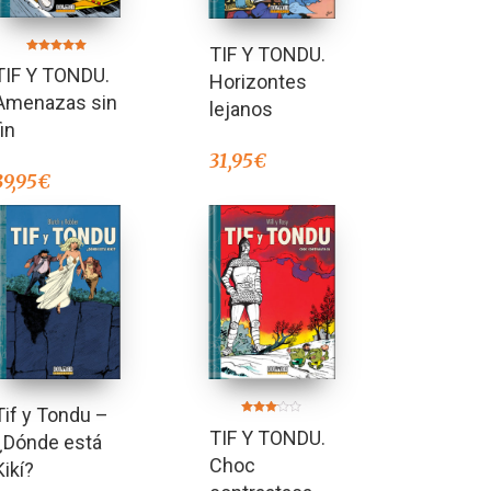
TIF Y TONDU.
Valorado en
TIF Y TONDU.
5.00
Horizontes
de 5
Amenazas sin
lejanos
fin
31,95
€
39,95
€
Tif y Tondu –
Valorado
TIF Y TONDU.
en
¿Dónde está
3.00
de 5
Choc
Kikí?