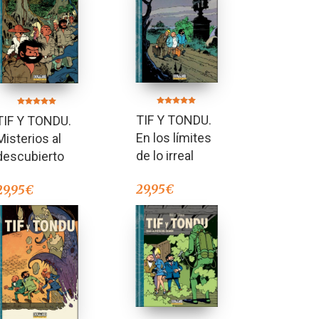
Valorado en
Valorado en
TIF Y TONDU.
TIF Y TONDU.
5.00
5.00
de 5
de 5
En los límites
Misterios al
de lo irreal
descubierto
29,95
€
29,95
€