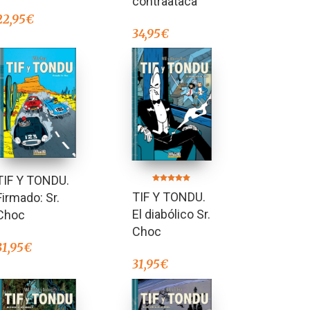
contraataca
22,95
€
34,95
€
TIF Y TONDU.
Valorado en
TIF Y TONDU.
Firmado: Sr.
5.00
de 5
El diabólico Sr.
Choc
Choc
31,95
€
31,95
€