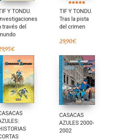
Valorado en
TIF Y TONDU.
TIF Y TONDU.
5.00
de 5
Investigaciones
Tras la pista
a través del
del crimen
mundo
29,90
€
29,95
€
CASACAS
CASACAS
AZULES:
AZULES 2000-
HISTORIAS
2002
CORTAS