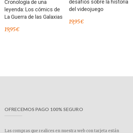
desafíos sobre la historia
Cronología de una
en
2.00
de 5
del videojuego
leyenda: Los cómics de
La Guerra de las Galaxias
19,95
€
19,95
€
OFRECEMOS PAGO 100% SEGURO
Las compras que realices en nuestra web con tarjeta están