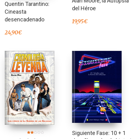
Alan Moore, la Autopsia
Quentin Tarantino:
del Héroe
Cineasta
desencadenado
19,95
€
24,90
€
Siguiente Fase: 10 + 1
Valorado