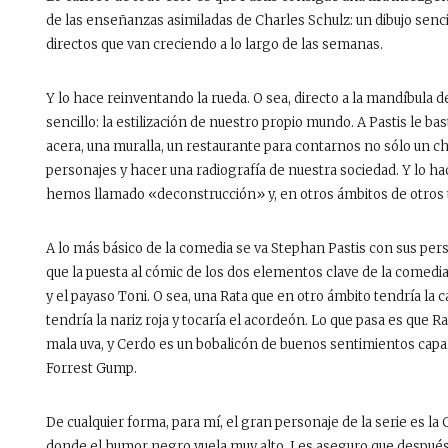
de las enseñanzas asimiladas de Charles Schulz: un dibujo senc
directos que van creciendo a lo largo de las semanas.
Y lo hace reinventando la rueda. O sea, directo a la mandíbula 
sencillo: la estilización de nuestro propio mundo. A Pastis le bast
acera, una muralla, un restaurante para contarnos no sólo un chi
personajes y hacer una radiografía de nuestra sociedad. Y lo ha
hemos llamado «deconstrucción» y, en otros ámbitos de otros 
A lo más básico de la comedia se va Stephan Pastis con sus per
que la puesta al cómic de los dos elementos clave de la comedi
y el payaso Toni. O sea, una Rata que en otro ámbito tendría la c
tendría la nariz roja y tocaría el acordeón. Lo que pasa es que 
mala uva, y Cerdo es un bobalicón de buenos sentimientos capa
Forrest Gump.
De cualquier forma, para mí, el gran personaje de la serie es la
donde el humor negro vuela muy alto. Les aseguro que después 