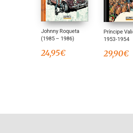
Johnny Roqueta
Príncipe Val
(1985 – 1986)
1953-1954
24,95
€
29,90
€