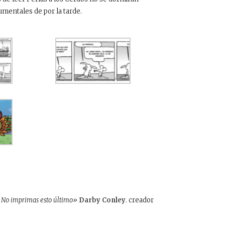
umentales de por la tarde.
s… No imprimas esto último»
Darby Conley
. creador