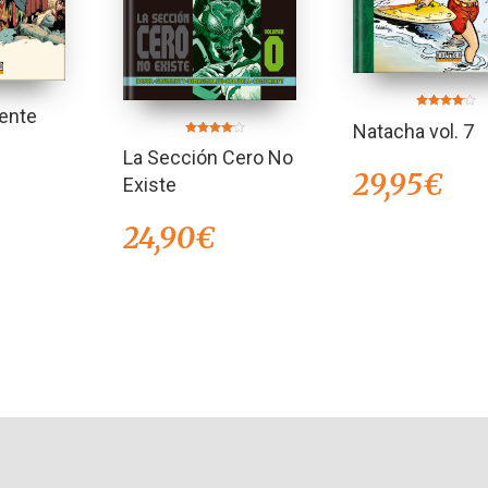
iente
Valorado
Natacha vol. 7
en
4.00
Valorado
de 5
La Sección Cero No
en
4.00
29,95
€
de 5
Existe
24,90
€