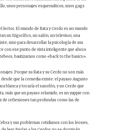
illo, unos personajes esquemáticos, unos gags
del lector. El mundo de Rata y Cerdo es un mundo
an un frigorífico, un salón, un televisor, una
ste, sino para desarrollar la psicología de sus
ce con ese punto de vista inteligente que ahora
tebeos, bautizamos como «back to the basics».
sonajes. Porque su Rata y su Cerdo no son más
a desde que la comedia existe: el payaso Augusto
ara blanca y tocaría el saxofón, y un Cerdo que
Rata, más que un payaso relamido, es un yuppie con
z de reflexiones tan profundas como las de
 Cebra y sus problemas cotidianos con los leones,
de leer Perlas a los Cerdos no se dormirán