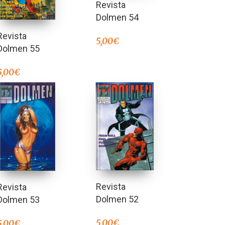
Revista
Dolmen 54
Revista
5,00
€
Dolmen 55
5,00
€
Revista
Revista
Dolmen 52
Dolmen 53
5,00
€
5,00
€