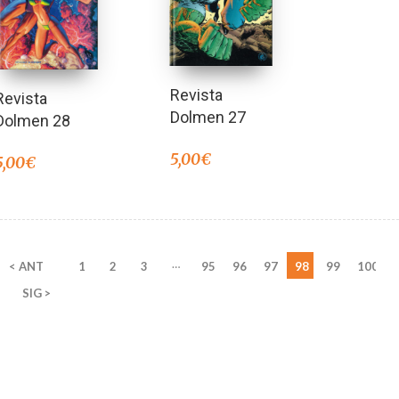
Revista
Revista
Dolmen 27
Dolmen 28
5,00
€
5,00
€
…
< ANT
1
2
3
95
96
97
98
99
100
SIG >