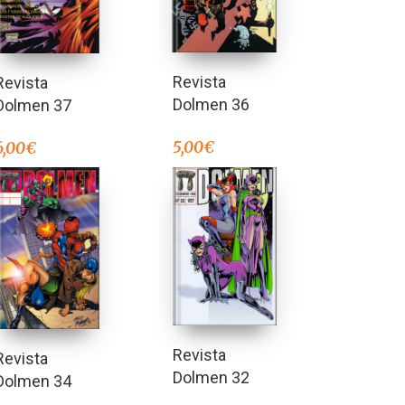
Revista
Revista
Dolmen 36
Dolmen 37
5,00
€
6,00
€
Revista
Revista
Dolmen 32
Dolmen 34