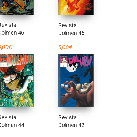
Revista
Revista
Dolmen 46
Dolmen 45
5,00
€
5,00
€
Revista
Revista
Dolmen 44
Dolmen 42