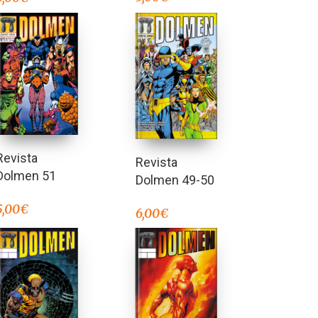
Revista
Revista
Dolmen 51
Dolmen 49-50
5,00
€
6,00
€