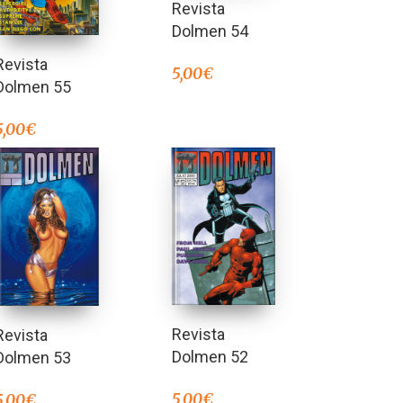
Revista
Dolmen 54
Revista
5,00
€
Dolmen 55
5,00
€
Revista
Revista
Dolmen 52
Dolmen 53
5,00
€
5,00
€