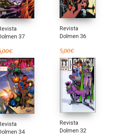
Revista
Revista
Dolmen 36
Dolmen 37
5,00
€
6,00
€
Revista
Revista
Dolmen 32
Dolmen 34