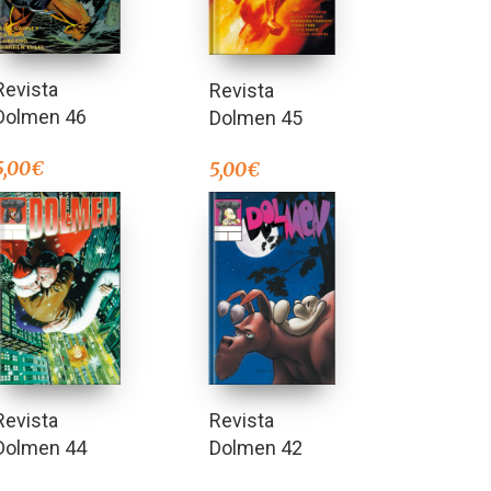
Revista
Revista
Dolmen 46
Dolmen 45
5,00
€
5,00
€
Revista
Revista
Dolmen 44
Dolmen 42