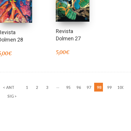
Revista
Revista
Dolmen 27
Dolmen 28
5,00
€
5,00
€
…
< ANT
1
2
3
95
96
97
98
99
100
SIG >