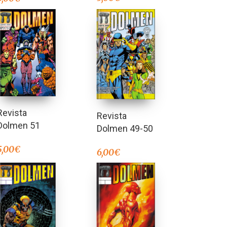
Revista
Revista
Dolmen 51
Dolmen 49-50
5,00
€
6,00
€