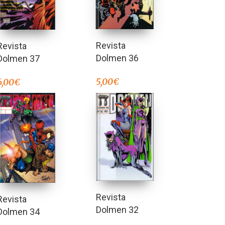
Revista
Revista
Dolmen 36
Dolmen 37
5,00
€
6,00
€
Revista
Revista
Dolmen 32
Dolmen 34