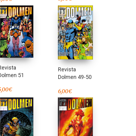
Revista
Revista
Dolmen 51
Dolmen 49-50
5,00
€
6,00
€