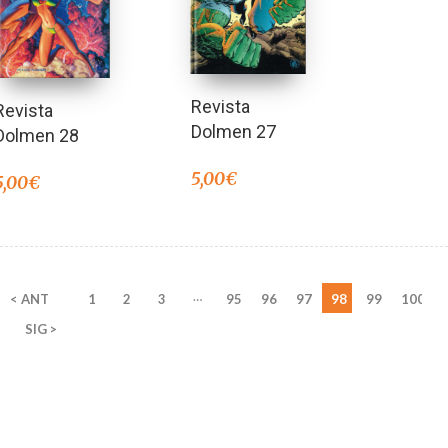
Revista
Revista
Dolmen 27
Dolmen 28
5,00
€
5,00
€
…
< ANT
1
2
3
95
96
97
98
99
100
SIG >