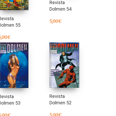
Revista
Dolmen 54
Revista
5,00
€
Dolmen 55
5,00
€
Revista
Revista
Dolmen 52
Dolmen 53
5,00
€
5,00
€