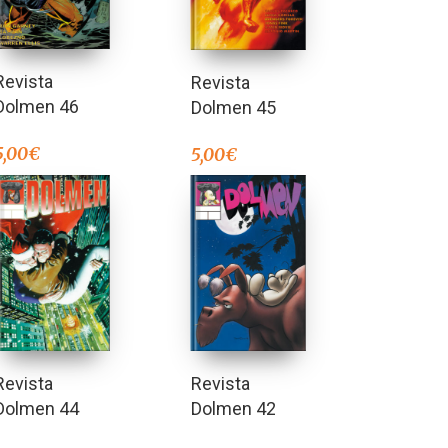
Revista
Revista
Dolmen 46
Dolmen 45
5,00
€
5,00
€
Revista
Revista
Dolmen 44
Dolmen 42