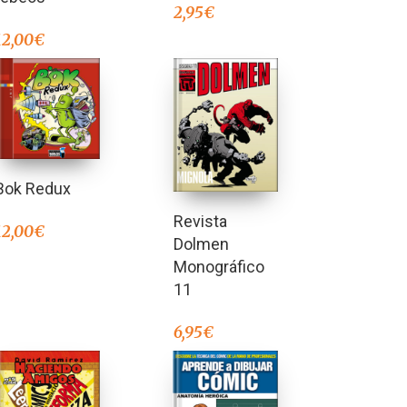
2,95
€
12,00
€
Bok Redux
Revista
12,00
€
Dolmen
Monográfico
11
6,95
€