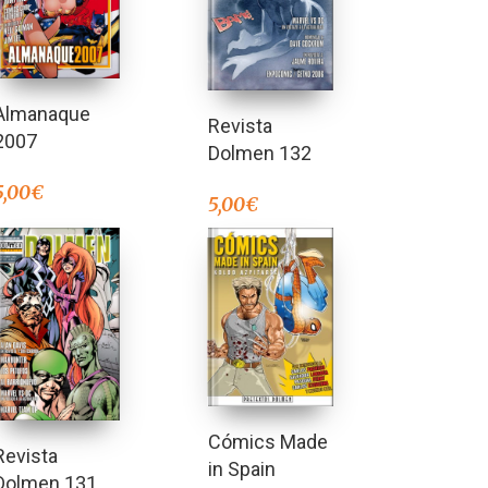
Almanaque
Revista
2007
Dolmen 132
5,00
€
5,00
€
Cómics Made
Revista
in Spain
Dolmen 131