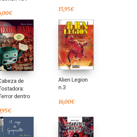
15,95
€
6,00
€
Alien Legion
Cabeza de
n.3
Tostadora:
Terror dentro
16,00
€
9,95
€