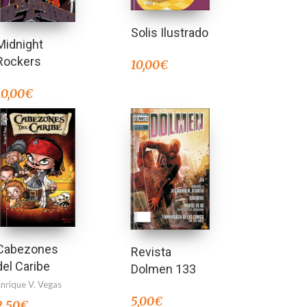
Solis Ilustrado
Midnight
Rockers
10,00
€
10,00
€
Cabezones
Revista
del Caribe
Dolmen 133
Enrique V. Vegas
5,00
€
2,50
€