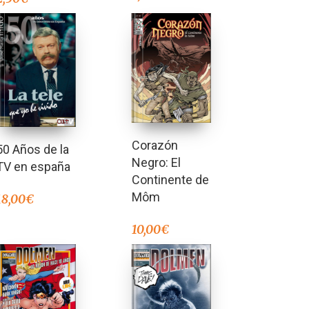
Corazón
50 Años de la
Negro: El
TV en españa
Continente de
Môm
18,00
€
10,00
€