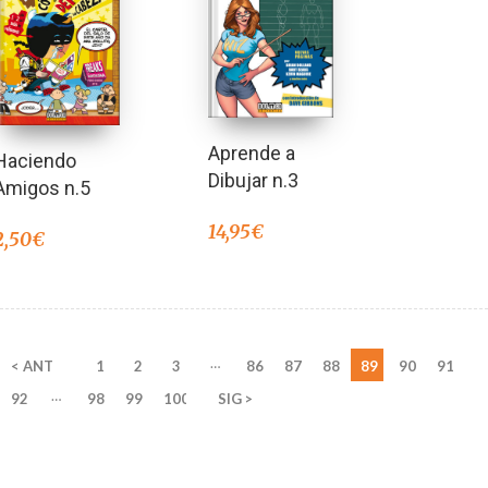
Aprende a
Haciendo
Dibujar n.3
Amigos n.5
14,95
€
2,50
€
…
< ANT
1
2
3
86
87
88
89
90
91
…
92
98
99
100
SIG >