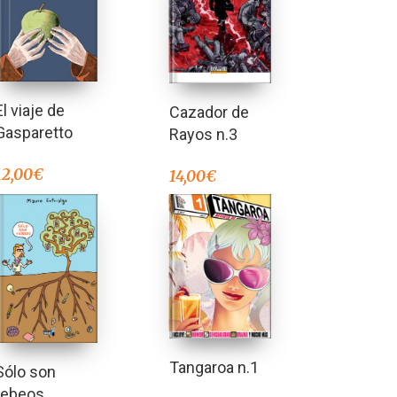
El viaje de
Cazador de
Gasparetto
Rayos n.3
12,00
€
14,00
€
Tangaroa n.1
Sólo son
tebeos