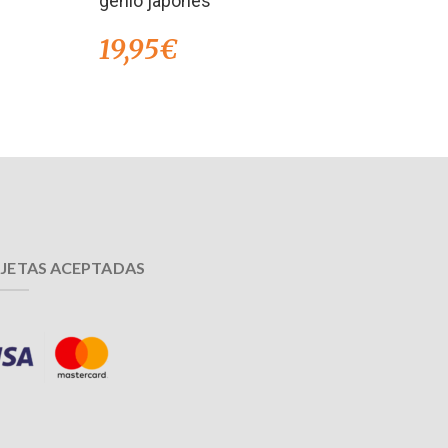
genio japonés
19,95
€
JETAS ACEPTADAS