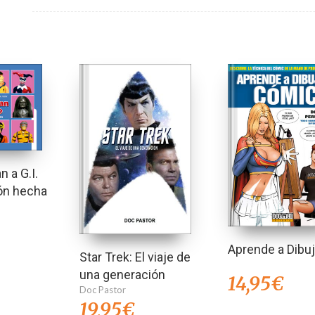
 a G.I.
ión hecha
Aprende a Dibuj
Star Trek: El viaje de
una generación
14,95
€
Doc Pastor
19,95
€