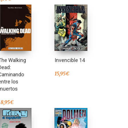
The Walking
Invencible 14
Dead:
15,95
€
Caminando
entre los
muertos
18,95
€