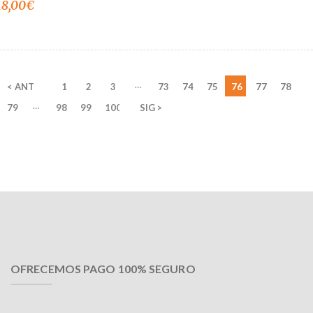
18,00
€
…
< ANT
1
2
3
73
74
75
76
77
78
…
79
98
99
100
SIG >
OFRECEMOS PAGO 100% SEGURO