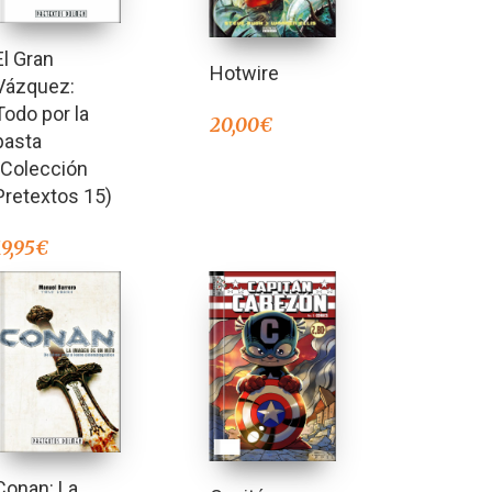
El Gran
Hotwire
Vázquez:
Todo por la
20,00
€
pasta
(Colección
Pretextos 15)
19,95
€
Conan: La