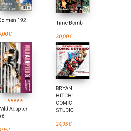
Dolmen 192
Time Bomb
5,00
€
20,00
€
BRYAN
HITCH:
COMIC
Valorado en
Wild Adapter
5.00
STUDIO
de 5
#6
24,95
€
8,95
€