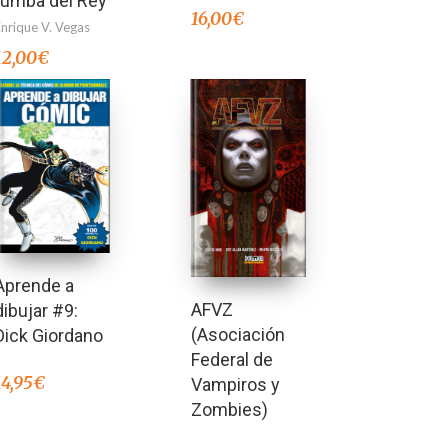
tumba del Rey
16,00
€
Enrique V. Vegas
12,00
€
Aprende a
AFVZ
dibujar #9:
(Asociación
Dick Giordano
Federal de
14,95
€
Vampiros y
Zombies)