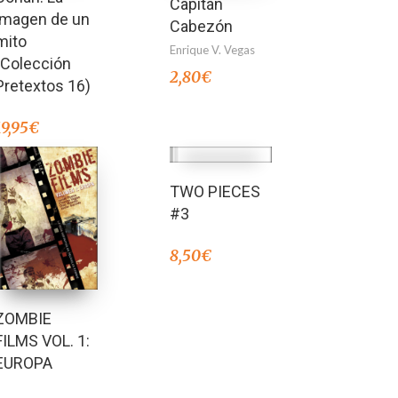
Capitán
imagen de un
Cabezón
mito
Enrique V. Vegas
(Colección
2,80
€
Pretextos 16)
19,95
€
TWO PIECES
#3
8,50
€
ZOMBIE
FILMS VOL. 1:
EUROPA