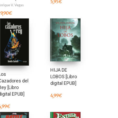
5,95
€
Enrique V. Vegas
19,90
€
HIJA DE
Los
LOBOS [Libro
Cazadores del
digital EPUB]
Rey [Libro
digital EPUB]
4,99
€
4,99
€