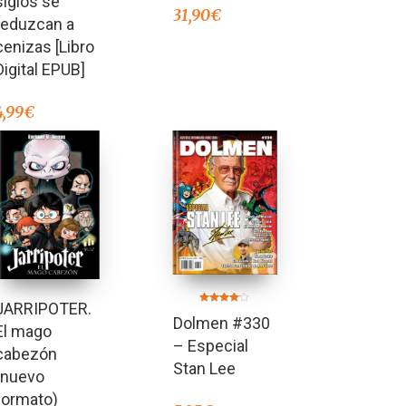
siglos se
31,90
€
reduzcan a
cenizas [Libro
Digital EPUB]
4,99
€
JARRIPOTER.
Valorado
Dolmen #330
en
El mago
4.00
de 5
– Especial
cabezón
Stan Lee
(nuevo
formato)