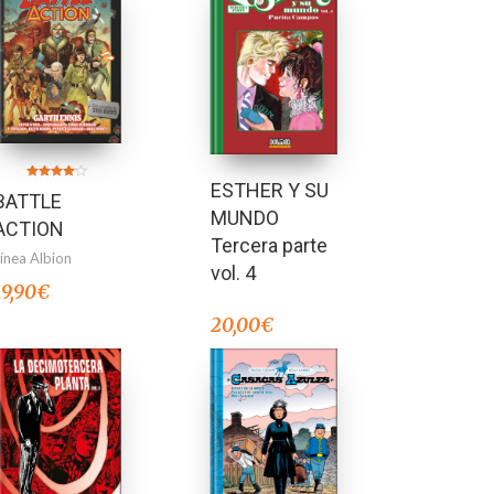
ESTHER Y SU
Valorado
BATTLE
en
4.00
MUNDO
de 5
ACTION
Tercera parte
Línea Albion
vol. 4
19,90
€
20,00
€