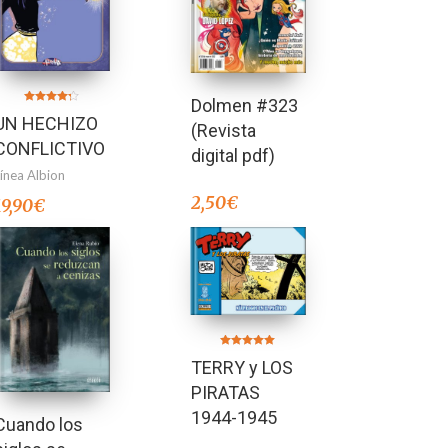
Dolmen #323
Valorado en
UN HECHIZO
4.25
(Revista
de 5
CONFLICTIVO
digital pdf)
Línea Albion
2,50
€
19,90
€
Valorado en
TERRY y LOS
5.00
de 5
PIRATAS
1944-1945
Cuando los