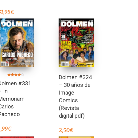
31,95
€
Dolmen #324
Valorado
Dolmen #331
en
– 30 años de
4.00
de 5
– In
Image
Memoriam
Comics
Carlos
(Revista
Pacheco
digital pdf)
1,99
€
2,50
€