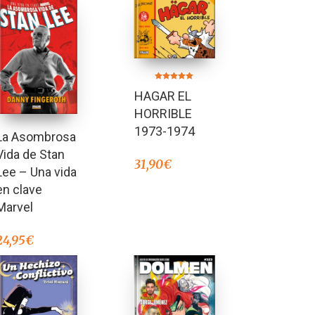
Valorado en
HAGAR EL
5.00
de 5
HORRIBLE
1973-1974
La Asombrosa
Vida de Stan
31,90
€
Lee – Una vida
en clave
Marvel
24,95
€