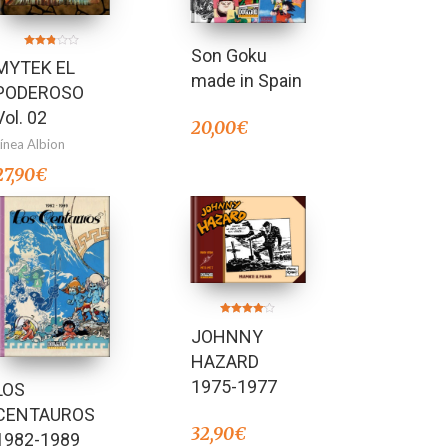
Son Goku
Valorado
MYTEK EL
en
2.83
made in Spain
de 5
PODEROSO
Vol. 02
20,00
€
Línea Albion
27,90
€
Valorado
JOHNNY
en
4.00
de 5
HAZARD
1975-1977
LOS
CENTAUROS
32,90
€
1982-1989