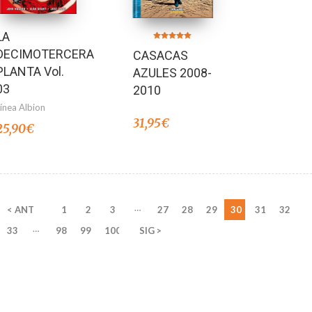
LA
Valorado en
DECIMOTERCERA
CASACAS
5.00
de 5
PLANTA Vol.
AZULES 2008-
03
2010
Línea Albion
31,95
€
25,90
€
…
< ANT
1
2
3
27
28
29
30
31
32
…
33
98
99
100
SIG >