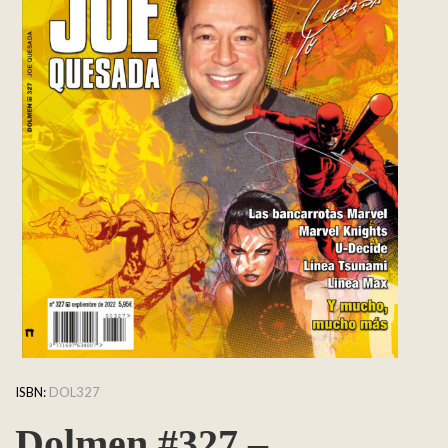
ISBN:
DOL327
Dolmen #327 –