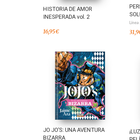
PER
HISTORIA DE AMOR
SOL
INESPERADA vol. 2
Línea
16,95
€
31,9
JO JO’S: UNA AVENTURA
¡LU
BIZARRA
PEL