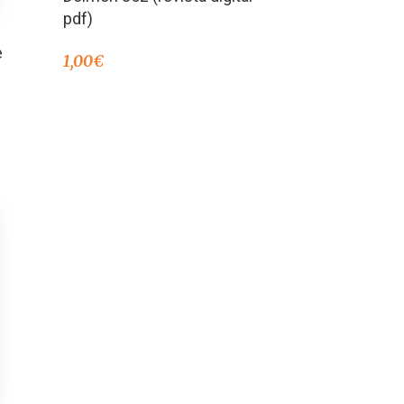
pdf)
e
1,00
€