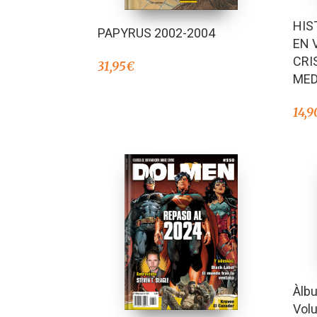
HIS
PAPYRUS 2002-2004
EN 
CRI
31,95
€
MED
14,9
Àlbu
Vol