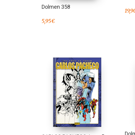
Dolmen 358
19,9
5,95
€
Dol