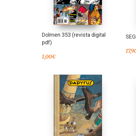
Dolmen 353 (revista digital
SE
pdf)
17,9
1,00
€