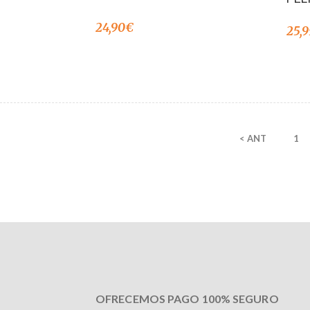
24,90
€
25,9
< ANT
1
OFRECEMOS PAGO 100% SEGURO