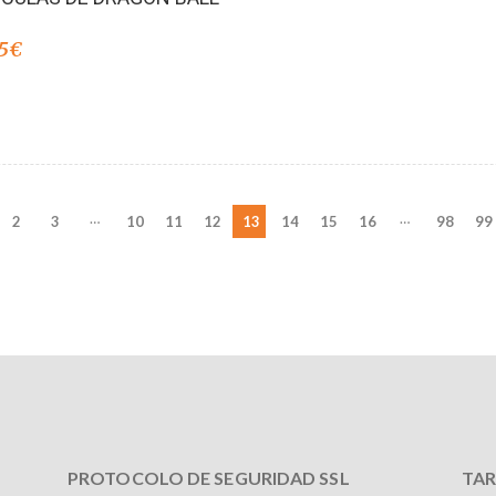
5
€
…
…
2
3
10
11
12
13
14
15
16
98
99
PROTOCOLO DE SEGURIDAD SSL
TAR