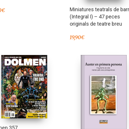
Miniatures teatrals de bar
0
€
(Integral I) – 47 peces
originals de teatre breu
19,90
€
men 357