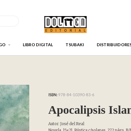
GO
LIBRO DIGITAL
TSUBAKI
DISTRIBUIDORE
ISBN:
978-84-10390-83-6
Apocalipsis Isl
Autor: José del Real
Novela. 15×21. Rústica c/solapas. 272 págs. B/