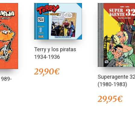
Terry y los piratas
1934-1936
29,90
€
Superagente 3
1989-
(1980-1983)
29,95
€