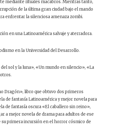
rte mediante rituales macabros. Mientras tanto,
orrupción de la última gran ciudad bajo el mando
ara enfrentar la silenciosa amenaza zombi.
nción en una Latinoamérica salvaje y aterradora.
odismo en la Universidad del Desarrollo.
n del sol y la luna», «Un mundo en silencio», «La
 otros.
imo Dragón», libro que obtuvo dos primeros
la de fantasía Latinoamérica y mejor novela para
la de fantasía oscura «El caballero sin reino»,
ugar a mejor novela de drama para adultos de ese
e su primera incursión en el horror cósmico de