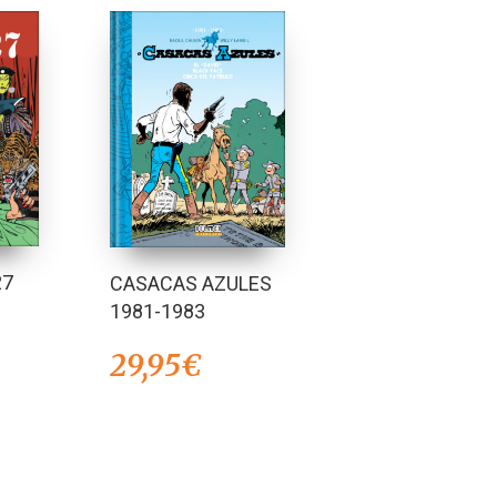
27
CASACAS AZULES
1981-1983
29,95
€