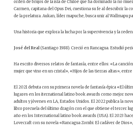
orden de brujos de la isla de Chiloé que ha dominado la no mue
Carmen, capitana del Opus Dei, cuestiona su fe al descubrir la c
de la prelatura. Aukan, líder mapuche, busca unir al Wallmapu p
Una historia que explora la lucha por la supervivencia y la rede
José del Real
(Santiago 1988). Creció en Rancagua. Estudió peri
Ha escrito diversos relatos de fantasía, entre ellos: «La canció
mujer que vino en un cristal», «Hijos de las tierras altas», entre
El 2021 debuta con su primera novela de fantasía épica «El últ
lugares en los iternational latino book awards como mejor nove
adultos y jóvenes en LA, Estados Unidos. El 2022 publica la nove
libro precuela del último dragón con el que obtiene el tercer l
año en los International latino book awards (USA). El 2023 hac
Lovecraft con su novela «Rancagua Zombi: El cadáver de Dios»,