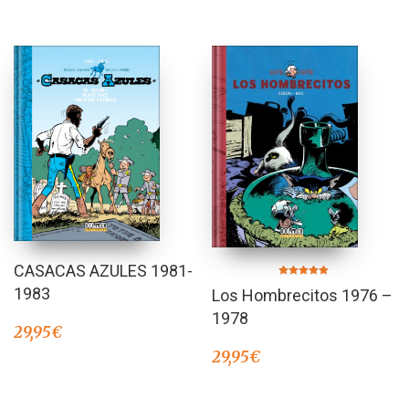
CASACAS AZULES 1981-
Valorado en
1983
Los Hombrecitos 1976 –
5.00
de 5
1978
29,95
€
29,95
€