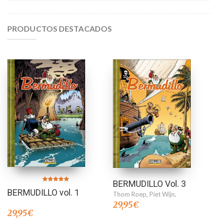
PRODUCTOS DESTACADOS
BERMUDILLO Vol. 3
Valorado en
BERMUDILLO vol. 1
5.00
Thom Roep
,
Piet Wijn
,
de 5
29,95
€
29,95
€