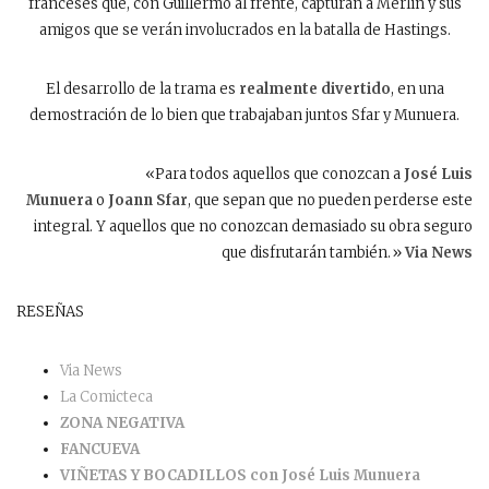
franceses que, con Guillermo al frente, capturan a Merlín y sus
amigos que se verán involucrados en la batalla de Hastings.
El desarrollo de la trama es
realmente divertido
, en una
demostración de lo bien que trabajaban juntos Sfar y Munuera.
«Para todos aquellos que conozcan a
José Luis
Munuera
o
Joann Sfar
, que sepan que no pueden perderse este
integral. Y aquellos que no conozcan demasiado su obra seguro
que disfrutarán también.»
Via News
RESEÑAS
Via News
La Comicteca
ZONA NEGATIVA
FANCUEVA
VIÑETAS Y BOCADILLOS con José Luis Munuera