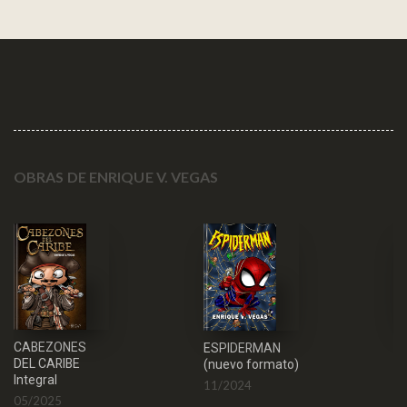
OBRAS DE ENRIQUE V. VEGAS
A
CABEZONES
ESPIDERMAN
DEL CARIBE
0
(nuevo formato)
Integral
11/2024
05/2025