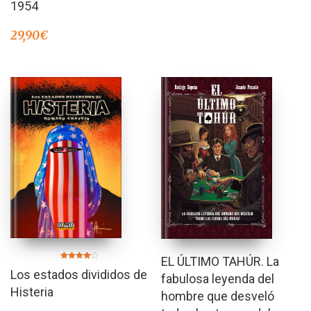
1954
29,90
€
EL ÚLTIMO TAHÚR. La
Valorado
Los estados divididos de
en
fabulosa leyenda del
4.00
de 5
Histeria
hombre que desveló