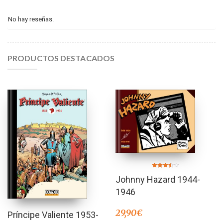
No hay reseñas.
PRODUCTOS DESTACADOS
Valorado
Johnny Hazard 1944-
en
3.50
de 5
1946
29,90
€
Príncipe Valiente 1953-