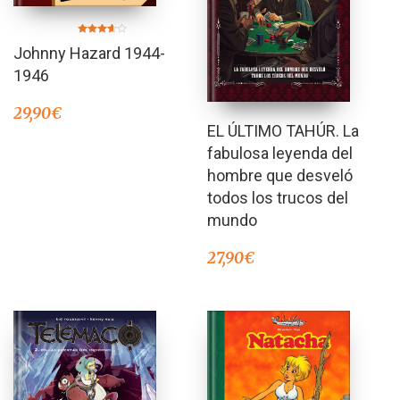
Valorado
Johnny Hazard 1944-
en
3.50
de 5
1946
29,90
€
EL ÚLTIMO TAHÚR. La
fabulosa leyenda del
hombre que desveló
todos los trucos del
mundo
27,90
€