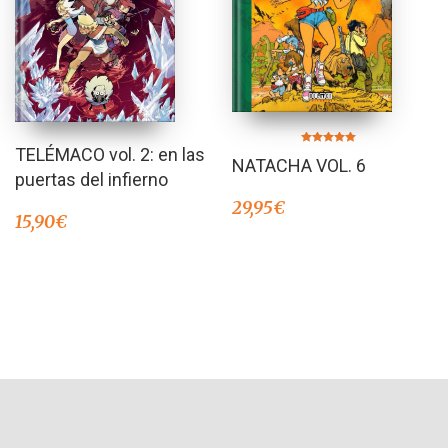
TELÉMACO vol. 2: en las
Valorado en
NATACHA VOL. 6
5.00
de 5
puertas del infierno
29,95
€
15,90
€