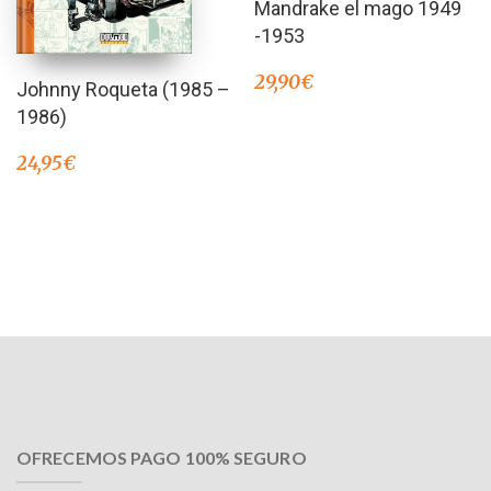
Mandrake el mago 1949
5.00
de 5
-1953
29,90
€
Johnny Roqueta (1985 –
1986)
24,95
€
OFRECEMOS PAGO 100% SEGURO