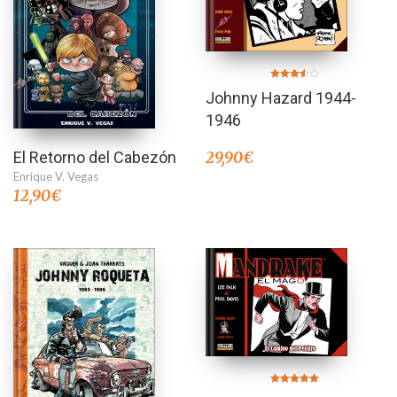
Valorado
Johnny Hazard 1944-
en
3.50
de 5
1946
El Retorno del Cabezón
29,90
€
Enrique V. Vegas
12,90
€
Valorado en