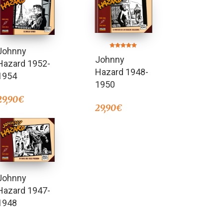
Johnny
Valorado en
Johnny
5.00
Hazard 1952-
de 5
Hazard 1948-
1954
1950
29,90
€
29,90
€
Johnny
Hazard 1947-
1948