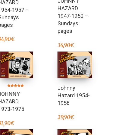
JOHNNY
HAZARD
4.00
de 5
HAZARD
1954-1957 –
1947-1950 –
Sundays
Sundays
pages
pages
34,90
€
34,90
€
Johnny
Valorado en
JOHNNY
5.00
Hazard 1954-
de 5
HAZARD
1956
1973-1975
29,90
€
31,90
€