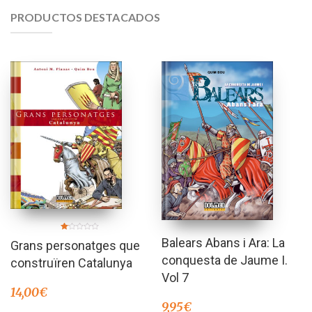
PRODUCTOS DESTACADOS
Valorado
Balears Abans i Ara: La
Grans personatges que
en
1.00
conquesta de Jaume I.
de
construïren Catalunya
5
Vol 7
14,00
€
9,95
€