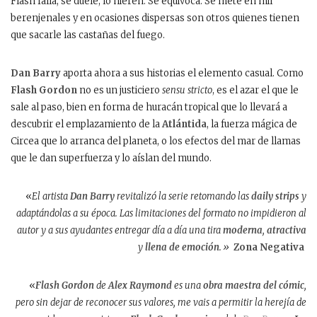
Flash falla, se duele, lo hieren. Se equivoca. Se mete en mil
berenjenales y en ocasiones dispersas son otros quienes tienen
que sacarle las castañas del fuego.
Dan Barry
aporta ahora a sus historias el elemento casual. Como
Flash Gordon
no es un justiciero
sensu stricto
, es el azar el que le
sale al paso, bien en forma de huracán tropical que lo llevará a
descubrir el emplazamiento de la
Atlántida
, la fuerza mágica de
Circea que lo arranca del planeta, o los efectos del mar de llamas
que le dan superfuerza y lo aíslan del mundo.
«
El artista
Dan Barry
revitalizó la serie retomando las
daily strips
y
adaptándolas a su época. Las limitaciones del formato no impidieron al
autor y a sus ayudantes entregar día a día una tira
moderna
,
atractiva
y
llena de emoción
.»
Zona Negativa
«
Flash Gordon
de
Alex Raymond
es una
obra maestra del cómic
,
pero sin dejar de reconocer sus valores, me vais a permitir la herejía de