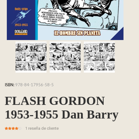
ISBN:
978-84-17956-58-5
FLASH GORDON
1953-1955 Dan Barry
1
reseña de cliente
4.00
5
1
out
of
based