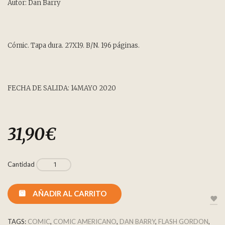
on
Autor: Dan Barry
customer
rating
Cómic. Tapa dura. 27X19. B/N. 196 páginas.
FECHA DE SALIDA: 14MAYO 2020
31,90
€
Cantidad
AÑADIR AL CARRITO
TAGS:
COMIC
,
COMIC AMERICANO
,
DAN BARRY
,
FLASH GORDON
,