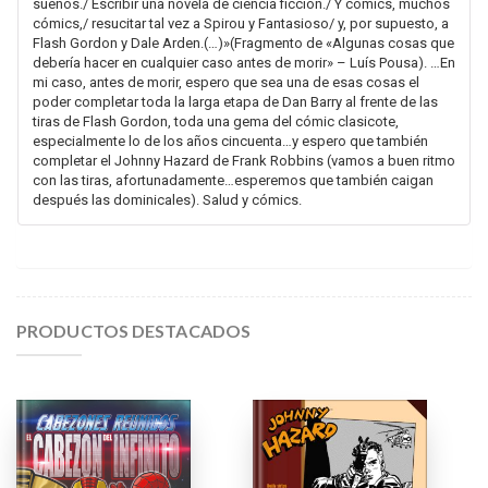
sueños./ Escribir una novela de ciencia ficción./ Y cómics, muchos
cómics,/ resucitar tal vez a Spirou y Fantasioso/ y, por supuesto, a
Flash Gordon y Dale Arden.(…)»(Fragmento de «Algunas cosas que
debería hacer en cualquier caso antes de morir» – Luís Pousa). …En
mi caso, antes de morir, espero que sea una de esas cosas el
poder completar toda la larga etapa de Dan Barry al frente de las
tiras de Flash Gordon, toda una gema del cómic clasicote,
especialmente lo de los años cincuenta…y espero que también
completar el Johnny Hazard de Frank Robbins (vamos a buen ritmo
con las tiras, afortunadamente…esperemos que también caigan
después las dominicales). Salud y cómics.
PRODUCTOS DESTACADOS