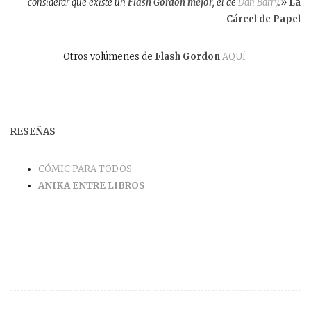
considerar que existe un
Flash Gordon mejor
, el de
Dan Barry
.
»
La
Cárcel de Papel
Otros volúmenes de
Flash Gordon
AQUÍ
RESEÑAS
CÓMIC PARA TODOS
ANIKA ENTRE LIBROS