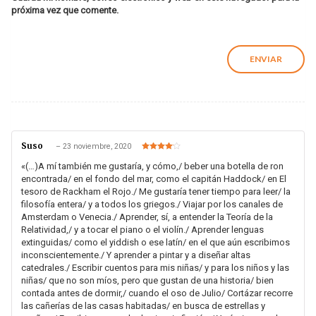
próxima vez que comente.
Suso
–
23 noviembre, 2020
Valorado
en
4
de 5
«(…)A mí también me gustaría, y cómo,/ beber una botella de ron
encontrada/ en el fondo del mar, como el capitán Haddock/ en El
tesoro de Rackham el Rojo./ Me gustaría tener tiempo para leer/ la
filosofía entera/ y a todos los griegos./ Viajar por los canales de
Amsterdam o Venecia./ Aprender, sí, a entender la Teoría de la
Relatividad,/ y a tocar el piano o el violín./ Aprender lenguas
extinguidas/ como el yiddish o ese latín/ en el que aún escribimos
inconscientemente./ Y aprender a pintar y a diseñar altas
catedrales./ Escribir cuentos para mis niñas/ y para los niños y las
niñas/ que no son míos, pero que gustan de una historia/ bien
contada antes de dormir,/ cuando el oso de Julio/ Cortázar recorre
las cañerías de las casas habitadas/ en busca de estrellas y